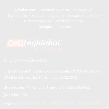
Nghiahai.com
–
Maruishi-cycle.vn
–
Somings.vn
–
Nghiahai.vn
–
Xedapsomings.com
–
Xedaptreem.online
–
Xedapthethao.org
–
Xedapdiahinh.vn
–
Xedaptrolucdien.net
Công ty TNHH ALASKAN.
Giấy chứng nhận đăng ký doanh nghiệp số 0106410687 do
Sở kế hoạch và Đầu tư cấp ngày 31/12/2013.
Showroom:
77 Tôn Đức Thắng, Đống Đa, Hà Nội.
(Xem bản đồ)
Hotline
:
02438237777
–
0967287777
–
0389988777