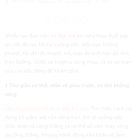
29/04/2018
/
Posted by
Xe đạp Nghĩa Hải
/
595
/
Nhiều tay đua trên
xe đạp trẻ em
như theo đuổi loại
lặn tốc độ cao khi họ xuống dốc. Nếu bạn không
phanh, tốc độ rất nhanh, nếu bạn đá một hòn đá nhỏ
trên đường. Chiếc xe trượt ra cùng nhau và sự an toàn
của con dốc đáng để khám phá.
1.Thư giãn cơ thể: nhìn về phía trước, tư thế không
cứng
Lời khuyên cho trẻ đi xe đạp trẻ em
. Tìm hiểu cách sử
dụng bộ giảm xóc của riêng bạn. Khi đi xuống dốc,
chắc chắn sẽ căng thẳng và cơ thể sẽ cảm thấy cứng
do căng thẳng. Nhưng hành động khó khăn sẽ làm