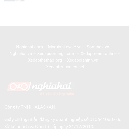
Nghiahai.com
–
Maruishi-cycle.vn
–
Somings.vn
–
Nghiahai.vn
–
Xedapsomings.com
–
Xedaptreem.online
–
Xedapthethao.org
–
Xedapdiahinh.vn
–
Xedaptrolucdien.net
Công ty TNHH ALASKAN.
Giấy chứng nhận đăng ký doanh nghiệp số 0106410687 do
Sở kế hoạch và Đầu tư cấp ngày 31/12/2013.