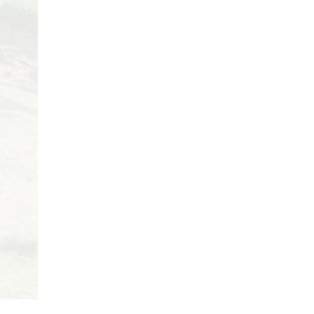
29/04/2018
Review Đập Hộp Xe
Đạp Trẻ Em ...
29/04/2018
Bách Khoa Toàn Thư
Toàn Tập (Cập ...
29/04/2018
Những lưu ý khi mua Xe
Đạp ...
29/04/2018
5 mẫu xe đạp cho bé
gái ...
29/04/2018