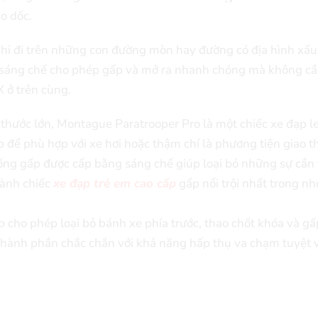
o dốc.
khi đi trên những con đường mòn hay đường có địa hình xấu
sáng chế cho phép gấp và mở ra nhanh chóng mà không cầ
X ở trên cùng.
 thước lớn, Montague Paratrooper Pro là một chiếc xe đạp l
áp để phù hợp với xe hơi hoặc thậm chí là phương tiện giao 
ống gấp được cấp bằng sáng chế giúp loại bỏ những sự cần 
hành chiếc
xe đạp trẻ em cao cấp
gấp nổi trội nhất trong n
 cho phép loại bỏ bánh xe phía trước, thao chốt khóa và gấ
thành phần chắc chắn với khả năng hấp thụ va chạm tuyệt v