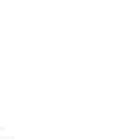
ời
 khung