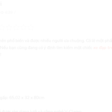
i
639
/
ên phổ biến và được nhiều người ưa chuộng. Có lẽ một phầ
i. Nếu bạn cũng đang có ý định tìm kiếm một chiếc
xe đạp t
!
c gấp: 65,02 x 32 x 80cm
ề được rèn dạng lưới và công nghệ V-Clamp.