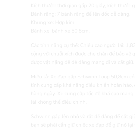
Kích thước: thời gian gấp 20 giây, kích thước 
Bánh răng: 7 bánh răng để lên dốc dễ dàng.
Khung xe: Hợp kim.
Bánh xe: bánh xe 50,8cm.
Các tính năng cụ thể: Chiều cao người lái: 1,8
cộng với chuỗi xích được che chắn để bảo vệ 
được vật nặng để dễ dàng mang đi và cất giữ.
Miêu tả: Xe đạp gấp Schwinn Loop 50,8cm có 
tính cung cấp khả năng điều khiển hoàn hảo, 
hàng ngày. Xe cung câp tốc độ khá cao mang đ
lái không thể điều chỉnh.
Schwinn gấp lên nhỏ và rất dễ dàng để cất gi
bạn sẽ phải cần giữ chiếc xe đạp để giữ nó lại