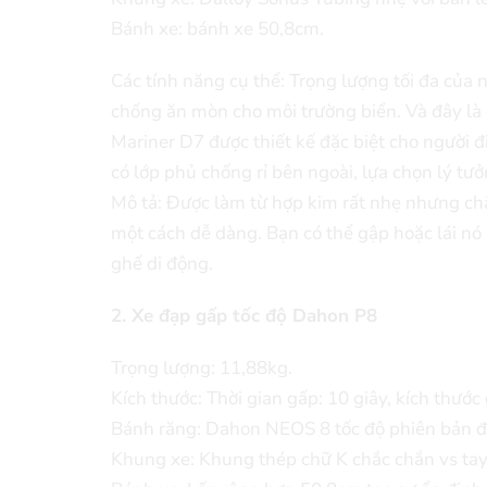
Bánh xe: bánh xe 50,8cm.
Các tính năng cụ thể: Trọng lượng tối đa của n
chống ăn mòn cho môi trường biển. Và đây là
Mariner D7 được thiết kế đặc biệt cho người đ
có lớp phủ chống rỉ bên ngoài, lựa chọn lý tư
Mô tả: Được làm từ hợp kim rất nhẹ nhưng ch
một cách dễ dàng. Bạn có thể gập hoặc lái nó
ghế di động.
2. Xe đạp gấp tốc độ Dahon P8
Trọng lượng: 11,88kg.
Kích thước: Thời gian gấp: 10 giây, kích thướ
Bánh răng: Dahon NEOS 8 tốc độ phiên bản đặ
Khung xe: Khung thép chữ K chắc chắn vs tay