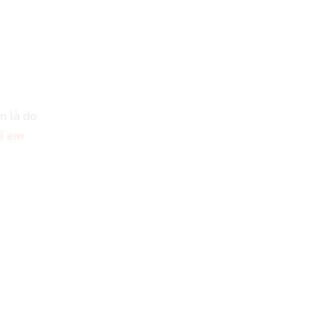
n là do
rẻ em