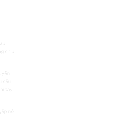
sau,
ng chịu
tuyến
u cầu
hi tay
gấp nó,