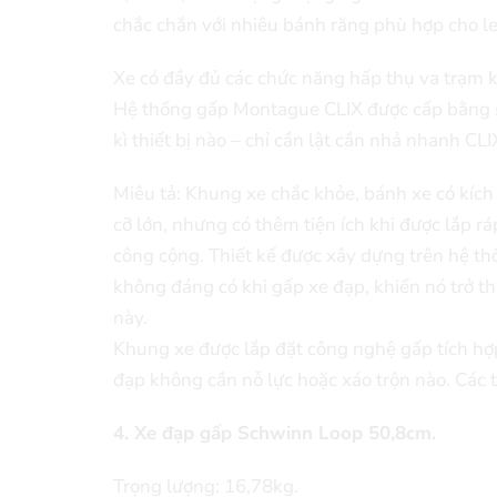
chắc chắn với nhiêu bánh răng phù hợp cho le
Xe có đầy đủ các chức năng hấp thụ va trạm 
Hệ thống gấp Montague CLIX được cấp bằng 
kì thiết bị nào – chỉ cần lật cần nhả nhanh CLI
Miêu tả: Khung xe chắc khỏe, bánh xe có kích
cỡ lớn, nhưng có thêm tiện ích khi được lắp r
công cộng. Thiết kế được xây dựng trên hệ th
không đáng có khi gấp xe đạp, khiến nó trở t
này.
Khung xe được lắp đặt công nghệ gấp tích hợp
đạp không cần nỗ lực hoặc xáo trộn nào. Các 
4. Xe đạp gấp Schwinn Loop 50,8cm.
Trọng lượng: 16,78kg.