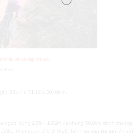
ìm hiểu về xe đạp trẻ em
r Pro.
c gấp: 91,44 x 71,12 x 30,48cm.
ho người dùng 1,55 – 1,62m và khung 50,8cm dành cho ngư
04,33kg. Montague có kích thước bánh
xe đạp trẻ em
lớn và