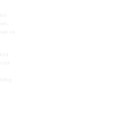
cách
hẹn.
goạn và
 khả
m hơi
thống