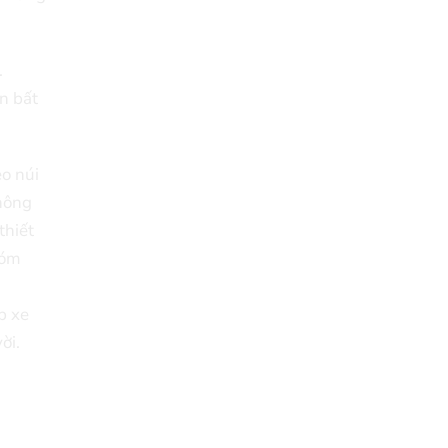
.
n bất
eo núi
thông
thiết
hóm
p xe
ời.