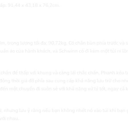
gấp: 91,44 x 43,18 x 76,2cm.
3m, trọng lượng tối đa: 90.72kg. Có chắn bùn phía trước và 
quần áo của hành khách, và Schwinn có đi kèm một túi ni lô
chân đế thấp với khung và càng lái chắc chắn. Phanh kéo 
đồng thời giá đỡ phía sau cung cấp khả năng lưu trữ cho nh
ến một chuyến đi suôn sẻ với khả năng xử lý tốt, ngay cả k
ữ, nhưng lưu ý rằng nếu bạn không nhét nó vào túi khi bạn 
 với nhau.