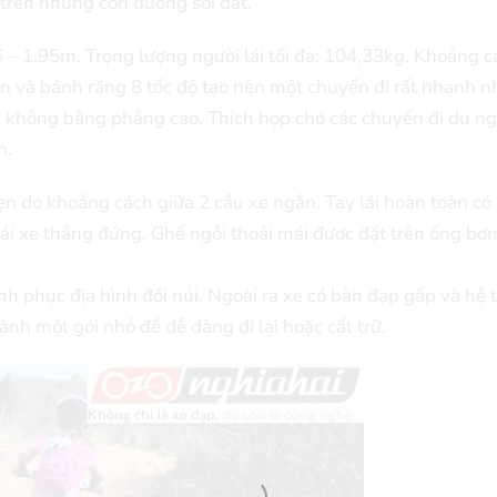
trên những con đường sỏi đất.
46 – 1,95m. Trọng lượng người lái tối đa: 104,33kg. Khoảng 
ơn và bánh răng 8 tốc độ tạo nên một chuyến đi rất nhanh n
mặt không bằng phẳng cao. Thích họp chó các chuyến đi du n
h.
ẹn do khoảng cách giữa 2 cầu xe ngắn. Tay lái hoàn toàn có
lái xe thẳng đứng. Ghế ngồi thoải mái được đặt trên ống bơ
 phục địa hình đồi núi. Ngoài ra xe có bàn đạp gấp và hệ 
nh một gói nhỏ để dễ dàng đi lại hoặc cất trữ.