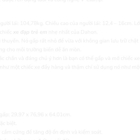
gười lái: 104,78kg. Chiều cao của người lái: 12,4 – 16cm. L
 chiếc
xe đạp trẻ em
nhẹ nhất của Dahon.
i thuyền. Nó gấp rất nhỏ để vừa với không gian lưu trữ chậ
ởng cho môi trường biển dễ ăn mòn.
ắc chắn và đáng chú ý hơn là bạn có thể gấp và mở chiếc x
 như một chiếc xe đẩy hàng và thậm chí sử dụng nó như một
c gấp: 29,97 x 76,96 x 64,01cm.
c biệt.
 cầm cứng để tăng độ ổn định và kiểm soát.