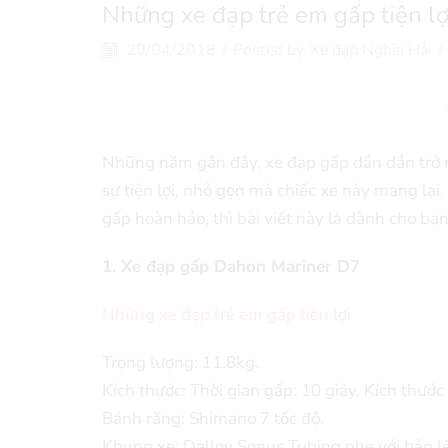
Những xe đạp trẻ em gấp tiện lợ
29/04/2018
/
Posted by
Xe đạp Nghĩa Hải
/
Những năm gần đây, xe đạp gấp dần dần trở n
sự tiện lợi, nhỏ gọn mà chiếc xe này mang lạ
gấp hoàn hảo, thì bài viết này là dành cho bạn
1. Xe đạp gấp Dahon Mariner D7
Những xe đạp trẻ em gấp tiện lợi
Trọng lượng: 11,8kg.
Kích thước: Thời gian gấp: 10 giây, Kích thướ
Bánh răng: Shimano 7 tốc độ.
Khung xe: Dalloy Sonus Tubing nhẹ với bản l