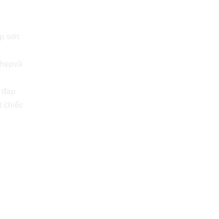
ớp sơn
t hẹpvà
e đạp
 chiếc