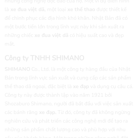
những công nghệ độc đáo của họ. Một ví dụ điển hình
là
xe đua việt dã,
một loại
xe thể thao
được thiết kế
để chinh phục các địa hình khó khăn. Nhật Bản đã có
một bước tiến lớn trong lĩnh vực này khi sản xuất ra
những chiếc
xe đua việt dã
có hiệu suất cao và đẹp
mắt.
Công ty TNHH SHIMANO
SHIMANO
Co., Ltd. là một công ty hàng đầu của Nhật
Bản trong lĩnh vực sản xuất và cung cấp các sản phẩm
thể thao dã ngoại, đặc biệt là
xe đạp
và dụng cụ câu cá.
Công ty này được thành lập vào năm 1921 bởi
Shozaburo Shimano, người đã bắt đầu với việc sản xuất
các bánh răng
xe đạp.
Từ đó, công ty đã không ngừng
nghiên cứu và phát triển các công nghệ mới để tạo ra
những sản phẩm chất lượng cao và phù hợp với nhu