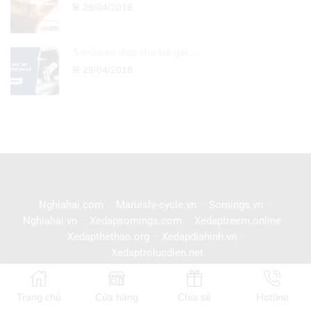
29/04/2018
5 mẫu xe đạp cho bé gái ...
29/04/2018
Nghiahai.com
–
Maruishi-cycle.vn
–
Somings.vn
–
Nghiahai.vn
–
Xedapsomings.com
–
Xedaptreem.online
–
Xedapthethao.org
–
Xedapdiahinh.vn
–
Xedaptrolucdien.net
Trang chủ
Cửa hàng
Chia sẻ
Hotline