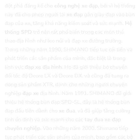
đột phá đáng kể cho
công nghệ xe đạp
, bởi vì hệ thống
này đã cho phép người lái
xe đạp
gắn giày đạp vào bàn
đạp của xe, tăng khả năng kiểm soát và sức mạnh.
Hệ
thống SPD
trở nên rất phổ biến trong các môn thể
thao địa hình như leo núi và đạp xe đường trường.
Trong những năm 1990, SHIMANO tiếp tục cải tiến và
phát triển các sản phẩm của mình, đặc biệt là trong
lĩnh vực
đạp xe địa hình
. Họ đã giới thiệu bộ chuyển
đổi tốc độ Deore LX và Deore DX, và cũng đã tung ra
dòng sản phẩm XTR, dành cho những người chuyên
nghiệp
đạp xe
địa hình.
Năm 1991, SHIMANO đã giới
thiệu hệ thống bàn đạp SPD-SL, đây là hệ thống bàn
đạp đầu tiên dành cho
xe đua
, và đã giúp tăng cường
tính ổn định và sức mạnh cho các
tay đua xe đạp
chuyên nghiệp
.
Vào những năm 2000, Shimano tiếp
tục phát triển các sản phẩm của mình, bao gồm các bộ