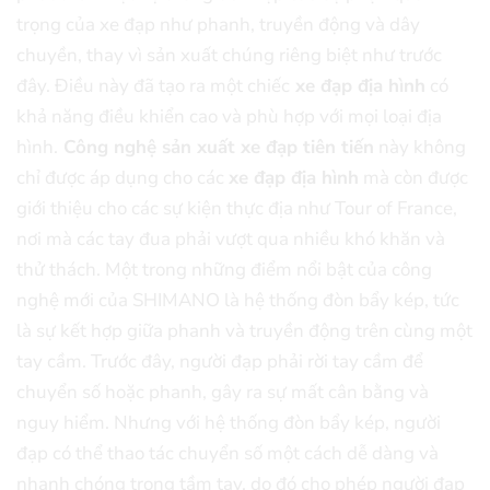
trọng của xe đạp như phanh, truyền động và dây
chuyền, thay vì sản xuất chúng riêng biệt như trước
đây. Điều này đã tạo ra một chiếc
xe đạp địa hình
có
khả năng điều khiển cao và phù hợp với mọi loại địa
hình.
Công nghệ sản xuất xe đạp tiên tiến
này không
chỉ được áp dụng cho các
xe đạp địa hình
mà còn được
giới thiệu cho các sự kiện thực địa như Tour of France,
nơi mà các tay đua phải vượt qua nhiều khó khăn và
thử thách. Một trong những điểm nổi bật của công
nghệ mới của SHIMANO là hệ thống đòn bẩy kép, tức
là sự kết hợp giữa phanh và truyền động trên cùng một
tay cầm. Trước đây, người đạp phải rời tay cầm để
chuyển số hoặc phanh, gây ra sự mất cân bằng và
nguy hiểm. Nhưng với hệ thống đòn bẩy kép, người
đạp có thể thao tác chuyển số một cách dễ dàng và
nhanh chóng trong tầm tay, do đó cho phép người đạp