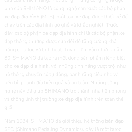
cầu của khách hàng. Một trong những công nghệ đột
phá của SHIMANO là công nghệ sản xuất các bộ phận
xe đạp địa hình
(MTB), một loại xe đạp được thiết kế để
chạy trên các địa hình gồ ghề và khắc nghiệt. Trước
đây, các bộ phận
xe đạp
địa hình chỉ là các bộ phận xe
đạp thông thường được sửa đổi để tăng cường khả
năng chịu lực và linh hoạt. Tuy nhiên, vào những năm
80, SHIMANO đã tạo ra một dòng sản phẩm riêng biệt
cho
xe đạp địa hình,
với những tính năng vượt trội như
hệ thống chuyển số tự động, bánh răng siêu nhẹ và
bền bỉ, phanh đĩa hiệu quả và an toàn. Những công
nghệ này đã giúp
SHIMANO
trở thành nhà tiên phong
và thống lĩnh thị trường
xe đạp địa hình
trên toàn thế
giới.
Năm 1984, SHIMANO đã giới thiệu hệ thống
bàn đạp
SPD (Shimano Pedaling Dynamics), đây là một bước