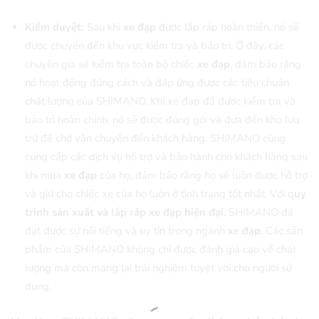
Kiểm duyệt:
Sau khi
xe đạp
được lắp ráp hoàn thiện, nó sẽ
được chuyển đến khu vực kiểm tra và bảo trì. Ở đây, các
chuyên gia sẽ kiểm tra toàn bộ chiếc
xe đạp
, đảm bảo rằng
nó hoạt động đúng cách và đáp ứng được các tiêu chuẩn
chất lượng của SHIMANO. Khi xe đạp đã được kiểm tra và
bảo trì hoàn chỉnh, nó sẽ được đóng gói và đưa đến kho lưu
trữ để chờ vận chuyển đến khách hàng. SHIMANO cũng
cung cấp các dịch vụ hỗ trợ và bảo hành cho khách hàng sau
khi mua
xe đạp
của họ, đảm bảo rằng họ sẽ luôn được hỗ trợ
và giữ cho chiếc xe của họ luôn ở tình trạng tốt nhất. Với q
uy
trình sản xuất và lắp ráp xe đạp hiện đại
, SHIMANO đã
đạt được sự nổi tiếng và uy tín trong ngành
xe đạp
. Các sản
phẩm của SHIMANO không chỉ được đánh giá cao về chất
lượng mà còn mang lại trải nghiệm tuyệt vời cho người sử
dụng.