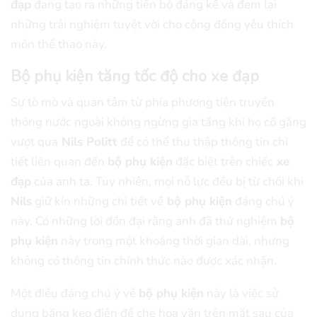
đạp
đang tạo ra những tiến bộ đáng kể và đem lại
những trải nghiệm tuyệt vời cho cộng đồng yêu thích
môn thể thao này.
Bộ phụ kiện tăng tốc độ cho xe đạp
Sự tò mò và quan tâm từ phía phương tiện truyền
thông nước ngoài không ngừng gia tăng khi họ cố gắng
vượt qua
Nils Politt
để có thể thu thập thông tin chi
tiết liên quan đến
bộ phụ kiện
đặc biệt trên chiếc
xe
đạp
của anh ta. Tuy nhiên, mọi nỗ lực đều bị từ chối khi
Nils
giữ kín những chi tiết về
bộ phụ kiện
đáng chú ý
này. Có những lời đồn đại rằng anh đã thử nghiệm
bộ
phụ kiện
này trong một khoảng thời gian dài, nhưng
không có thông tin chính thức nào được xác nhận.
Một điều đáng chú ý về
bộ phụ kiện
này là việc sử
dụng băng keo điện để che hoa văn trên mặt sau của