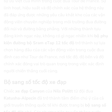
sự ưu việt của mình trong cuộc đua Tour de France. Sự
linh hoạt, hiệu suất và độ chính xác của hệ thống này
đã đáp ứng được những yêu cầu khắt khe của các vận
động viên chuyên nghiệp trong môi trường đua đường
đồi núi và đường bằng phẳng. Với những thành tựu
đáng kinh ngạc này, không có gì ngạc nhiên khi
bộ phụ
kiện đường bộ Sram eTap 12 tốc độ
trở thành sự lựa
chọn hàng đầu của các vận động viên trong cuộc đua
đỉnh cao như Tour de France, nơi tốc độ, độ bền và độ
chính xác đóng vai trò quan trọng trong việc xác định
người chiến thắng cuối cùng.
Bộ sang số tốc độ xe đạp
Chiếc
xe đạp Canyon
của
Nils Politt
từ đội đua
Katusha-Alpecin
đã trở thành tâm điểm chú ý của cả
giới truyền thông quốc tế khi được trang bị
bộ sang số