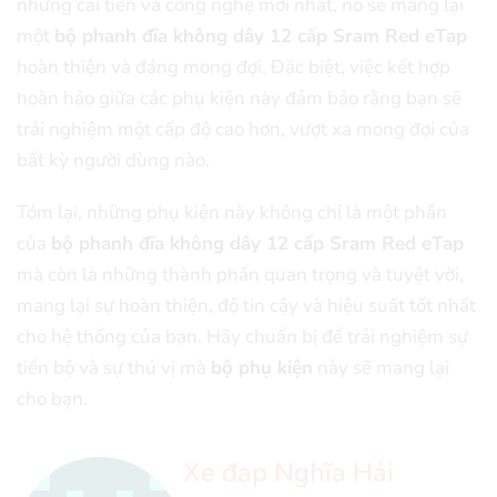
những cải tiến và công nghệ mới nhất, nó sẽ mang lại
một
bộ phanh đĩa không dây 12 cấp Sram Red eTap
hoàn thiện và đáng mong đợi. Đặc biệt, việc kết hợp
hoàn hảo giữa các phụ kiện này đảm bảo rằng bạn sẽ
trải nghiệm một cấp độ cao hơn, vượt xa mong đợi của
bất kỳ người dùng nào.
Tóm lại, những phụ kiện này không chỉ là một phần
của
bộ phanh đĩa không dây 12 cấp Sram Red eTap
mà còn là những thành phần quan trọng và tuyệt vời,
mang lại sự hoàn thiện, độ tin cậy và hiệu suất tốt nhất
cho hệ thống của bạn. Hãy chuẩn bị để trải nghiệm sự
tiến bộ và sự thú vị mà
bộ phụ kiện
này sẽ mang lại
cho bạn.
Xe đạp Nghĩa Hải