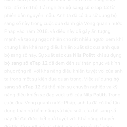
trội, đã có cơ hội trải nghiệm
bộ sang số eTap 12
từ
phiên bản nguyên mẫu. Anh ta đã có dịp sử dụng bộ
sang số này trong cuộc đua danh giá Vòng quanh nước
Pháp vào năm 2018, và điều này đã gây ấn tượng
mạnh và tạo sự ngạc nhiên cho rất nhiều người xem khi
chứng kiến khả năng điều khiển xuất sắc của anh qua
bộ sang số này. Sự xuất sắc của
Nils Politt
khi sử dụng
bộ sang số eTap 12
đã đem đến sự thán phục và kính
phục rộng rãi với khả năng điều khiển tuyệt vời của anh
ta trong một sự kiện đua quan trọng. Việc sử dụng
bộ
sang số eTap 12
đã thể hiện sự chuyên nghiệp và kỹ
năng điều khiển xe đạp vượt trội của
Nils Politt.
Trong
cuộc đua Vòng quanh nước Pháp, anh ta đã có thể tận
dụng toàn bộ tiềm năng và hiệu suất của bộ sang số
này để đạt được kết quả tuyệt vời. Khả năng chuyển
đổi tốc độ mượt mà và chính xác cùng với khả năng