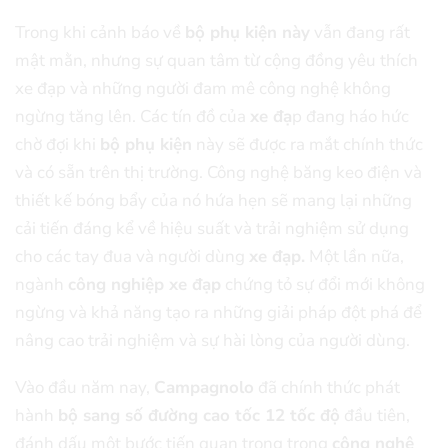
Trong khi cảnh báo về
bộ phụ kiện này
vẫn đang rất
mật mằn, nhưng sự quan tâm từ cộng đồng yêu thích
xe đạp và những người đam mê công nghệ không
ngừng tăng lên. Các tín đồ của
xe đạ
p đang háo hức
chờ đợi khi
bộ phụ kiện
này sẽ được ra mắt chính thức
và có sẵn trên thị trường. Công nghệ băng keo điện và
thiết kế bóng bẩy của nó hứa hẹn sẽ mang lại những
cải tiến đáng kể về hiệu suất và trải nghiệm sử dụng
cho các tay đua và người dùng
xe đạp.
Một lần nữa,
ngành
công nghiệp xe đạp
chứng tỏ sự đổi mới không
ngừng và khả năng tạo ra những giải pháp đột phá để
nâng cao trải nghiệm và sự hài lòng của người dùng.
Vào đầu năm nay,
Campagnolo
đã chính thức phát
hành
bộ sang số đường cao tốc 12 tốc độ
đầu tiên,
đánh dấu một bước tiến quan trọng trong
công nghệ