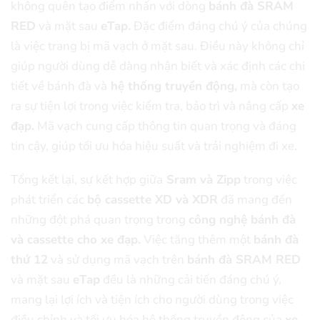
không quên tạo điểm nhấn với dòng
bánh đà SRAM
RED
và mặt sau
eTap.
Đặc điểm đáng chú ý của chúng
là việc trang bị mã vạch ở mặt sau. Điều này không chỉ
giúp người dùng dễ dàng nhận biết và xác định các chi
tiết về bánh đà và
hệ thống truyền động,
mà còn tạo
ra sự tiện lợi trong việc kiểm tra, bảo trì và nâng cấp
xe
đạp.
Mã vạch cung cấp thông tin quan trọng và đáng
tin cậy, giúp tối ưu hóa hiệu suất và trải nghiệm đi xe.
Tổng kết lại, sự kết hợp giữa
Sram và Zipp
trong việc
phát triển các
bộ cassette XD và XDR
đã mang đến
những đột phá quan trọng trong
công nghệ bánh đà
và cassette cho xe đạp.
Việc tăng thêm một
bánh đà
thứ 12
và sử dụng mã vạch trên
bánh đà SRAM RED
và mặt sau
eTap
đều là những cải tiến đáng chú ý,
mang lại lợi ích và tiện ích cho người dùng trong việc
điều chỉnh và tối ưu hóa hệ thống truyền động của
xe