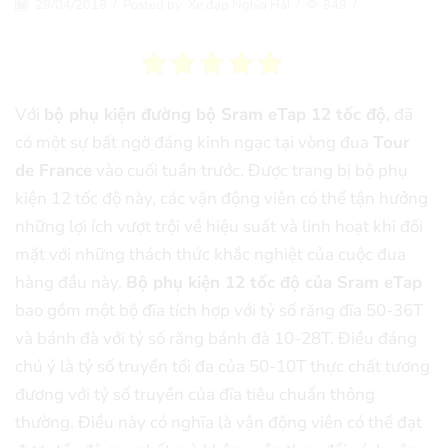
29/04/2018
/
Posted by
Xe đạp Nghĩa Hải
/
849
/
Với
bộ phụ kiện đường bộ Sram eTap 12 tốc độ,
đã
có một sự bất ngờ đáng kinh ngạc tại vòng đua
Tour
de France
vào cuối tuần trước. Được trang bị bộ phụ
kiện 12 tốc độ này, các vận động viên có thể tận hưởng
những lợi ích vượt trội về hiệu suất và linh hoạt khi đối
mặt với những thách thức khắc nghiệt của cuộc đua
hàng đầu này.
Bộ phụ kiện 12 tốc độ của Sram eTap
bao gồm một bộ đĩa tích hợp với tỷ số răng đĩa 50-36T
và bánh đà với tỷ số răng bánh đà 10-28T. Điều đáng
chú ý là tỷ số truyền tối đa của 50-10T thực chất tương
đương với tỷ số truyền của đĩa tiêu chuẩn thông
thường. Điều này có nghĩa là vận động viên có thể đạt