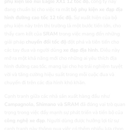
phụ kiện leo núi Eagle XX1 12 tốc độ,
công ty này
đang chuẩn bị cho việc ra mắt
bộ phụ kiện xe đạp địa
hình đường cao tốc 12 tốc độ.
Sự xuất hiện của bộ
phụ kiện này trên thị trường là một bước tiến lớn, cho
thấy cam kết của
SRAM
trong việc mang đến những
giải pháp
chuyển đổi tốc độ
đột phá và tiên tiến cho
các tay đua và người dùng
xe đạp địa hình.
Điều này
mở ra một khả năng mới cho những ai yêu thích địa
hình đường cao tốc, mang lại cho họ trải nghiệm tuyệt
vời và tăng cường hiệu suất trong mỗi cuộc đua và
chuyến đi trên các địa hình khó khăn.
Cạnh tranh giữa các nhà sản xuất hàng đầu như
Campagnolo, Shimano và SRAM
đã đóng vai trò quan
trọng trong việc đẩy mạnh sự phát triển và tiến bộ của
công nghệ xe đạp
. Người dùng được hưởng lợi từ sự
cạnh tranh này thông qua việc có thêm nhiều lựa chọn