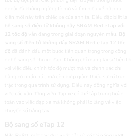
tốc độ
đột phá. Các phương tiện truyền thông nước
ngoài đã không ngừng tò mò và tìm hiểu về bộ phụ
kiện mới này trên chiếc xe của anh ta. Điều đặc biệt là
bộ sang số điện tử không dây SRAM Red eTap với
12 tốc độ
vẫn đang trong giai đoạn nguyên mẫu.
Bộ
sang số điện tử không dây SRAM Red eTap 12 tốc
độ
đã đánh dấu một bước tiến quan trọng trong công
nghệ sang số cho xe đạp. Không chỉ mang lại sự tiện lợi
với việc điều chỉnh tốc độ mượt mà và chính xác chỉ
bằng cú nhấn nút, mà còn giúp giảm thiểu sự cố trục
trặc trong quá trình sử dụng. Điều này đồng nghĩa với
việc các vận động viên đạp xe có thể tập trung hoàn
toàn vào việc đạp xe mà không phải lo lắng về việc
chuyển số bằng tay.
Bộ sang số eTap 12
Nils Politt,
một tay đua xuất sắc và có tài năng vượt