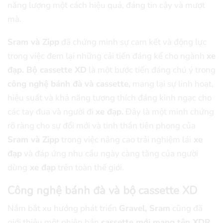
năng lượng một cách hiệu quả, đáng tin cậy và mượt
mà.
Sram và Zipp
đã chứng minh sự cam kết và động lực
trong việc đem lại những cải tiến đáng kể cho ngành
xe
đạp. Bộ cassette XD
là một bước tiến đáng chú ý trong
công nghệ bánh đà và cassette,
mang lại sự linh hoạt,
hiệu suất và khả năng tương thích đáng kinh ngạc cho
các tay đua và người đi
xe đạp.
Đây là một minh chứng
rõ ràng cho sự đổi mới và tinh thần tiên phong của
Sram và Zipp
trong việc nâng cao trải nghiệm lái
xe
đạp
và đáp ứng nhu cầu ngày càng tăng của người
dùng
xe đạp
trên toàn thế giới.
Công nghệ bánh đà và bộ cassette XD
Nắm bắt xu hướng phát triển
Gravel, Sram
cũng đã
giới thiệu một phiên bản
cassette mới mang tên XDR