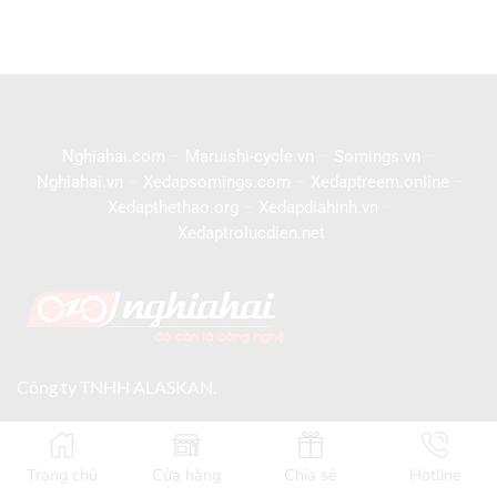
Nghiahai.com
–
Maruishi-cycle.vn
–
Somings.vn
–
Nghiahai.vn
–
Xedapsomings.com
–
Xedaptreem.online
–
Xedapthethao.org
–
Xedapdiahinh.vn
–
Xedaptrolucdien.net
Công ty TNHH ALASKAN.
Giấy chứng nhận đăng ký doanh nghiệp số 0106410687 do
Sở kế hoạch và Đầu tư cấp ngày 31/12/2013.
Trang chủ
Cửa hàng
Chia sẻ
Hotline