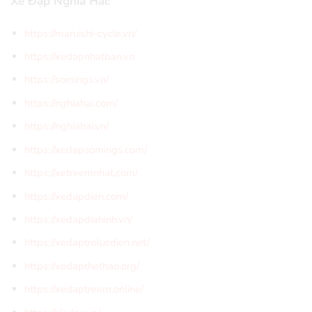
Xe Đạp Nghĩa Hải:
https://maruishi-cycle.vn/
https://xedapnhatban.vn
https://somings.vn/
https://nghiahai.com/
https://nghiahai.vn/
https://xedapsomings.com/
https://xetreemnhat.com/
https://xedapdien.com/
https://xedapdiahinh.vn/
https://xedaptrolucdien.net/
https://xedapthethao.org/
https://xedaptreem.online/