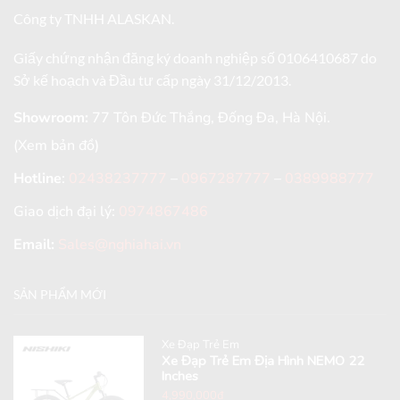
Công ty TNHH ALASKAN.
Giấy chứng nhận đăng ký doanh nghiệp số 0106410687 do
Sở kế hoạch và Đầu tư cấp ngày 31/12/2013.
Showroom:
77 Tôn Đức Thắng, Đống Đa, Hà Nội.
(Xem bản đồ)
Hotline
:
02438237777
–
0967287777
–
0389988777
Giao dịch đại lý:
0974867486
Email:
Sales@nghiahai.vn
SẢN PHẨM MỚI
Xe Đạp Trẻ Em
Xe Đạp Trẻ Em Địa Hình NEMO 22
Inches
4,990,000
₫