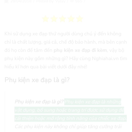
29/04/2018
/
Posted by
Vylyy
/
565
/
Khi sử dụng xe đạp thứ người dùng chú ý đến không
chỉ là chất lượng, giá cả, chế độ bảo hành, mà bên cạnh
đó họ còn để tâm đến
phụ kiện xe đạp đi kèm
, vậy bộ
phụ kiện này gồm những gì? Hãy cùng Nghiahai.vn tìm
hiểu kĩ hơn qua bài viết dưới đây nhé!
Phụ kiện xe đạp là gì?
Phụ kiện xe đạp là gì?
Phụ kiện xe đạp là những
vật dụng, bổ sung hoặc trang trí được sử dụng để
cải thiện hoặc mở rộng tính năng của chiếc xe đạp.
Các phụ kiện này không chỉ giúp tăng cường trải