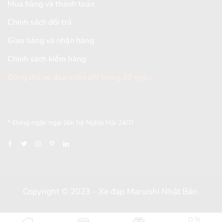
Mua hàng và thanh toán
Chính sách đổi trả
Giao hàng và nhận hàng
Chính sách kiểm hàng
Dùng thử xe đạp miễn phí trong 30 ngày
[mc4wp_form id="2579"]
* Đừng ngần ngại liên hệ Nghĩa Hải 24/7!
Copyright © 2023 – Xe đạp Maruishi Nhật Bản.
Thiết kế và đồng hành bởi
Dungcaxinh.com
&