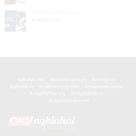
5 mẫu xe đạp cho bé gái ...
29/04/2018
Nghiahai.com
–
Maruishi-cycle.vn
–
Somings.vn
–
Nghiahai.vn
–
Xedapsomings.com
–
Xedaptreem.online
–
Xedapthethao.org
–
Xedapdiahinh.vn
–
Xedaptrolucdien.net