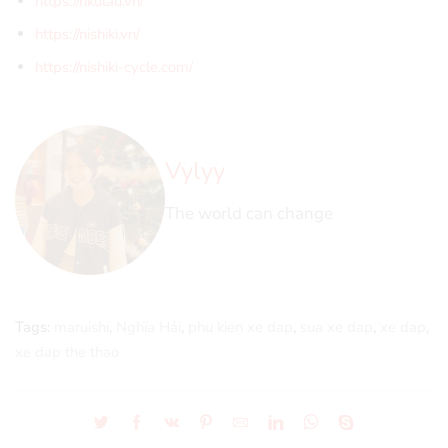
https://rikulau.vn/
https://nishiki.vn/
https://nishiki-cycle.com/
Vylyy
The world can change
Tags:
maruishi
,
Nghĩa Hải
,
phu kien xe dap
,
sua xe dap
,
xe dap
,
xe dap the thao