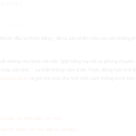
1626
/
khoản đầu tư thích đáng – đó là sản phẩm tiếp xúc với những p
ất dường như khác với việc “giặt bằng tay với xà phòng chuyên
máy, sấy khô, “, sự thật không nằm ở đó. Hoặc, đúng hơn là ở đ
e chuyên dụng
và giữ cho mùi như mới một cách thông minh hơn
của bạn lên một tầm cao mới
 bạn chỉ muốn đội mũ đạp xe cả ngày