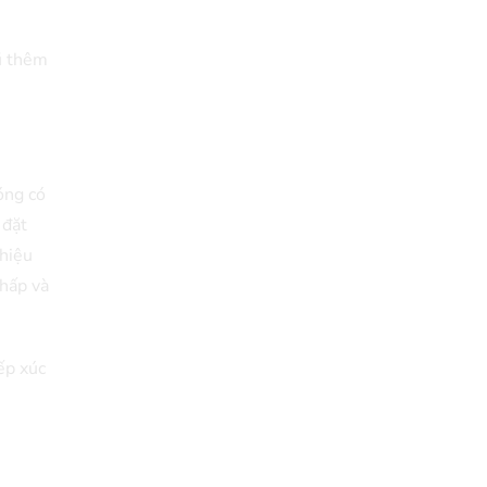
ũ thêm
nóng có
 đặt
 hiệu
thấp và
ếp xúc