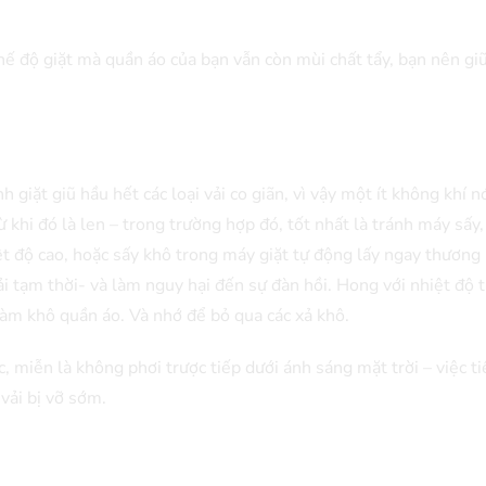
ế độ giặt mà quần áo của bạn vẫn còn mùi chất tẩy, bạn nên gi
 giặt giũ hầu hết các loại vải co giãn, vì vậy một ít không khí 
rừ khi đó là len – trong trường hợp đó, tốt nhất là tránh máy sấy,
ệt độ cao, hoặc sấy khô trong máy giặt tự động lấy ngay thương
i tạm thời- và làm nguy hại đến sự đàn hồi. Hong với nhiệt độ 
 làm khô quần áo. Và nhớ để bỏ qua các xả khô.
, miễn là không phơi trược tiếp dưới ánh sáng mặt trời – việc ti
 vải bị vỡ sớm.