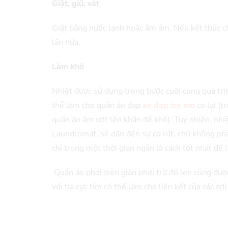
Giặt, giũ, vắt
Giặt bằng nước lạnh hoặc âm ấm. Nếu kết thúc ch
lần nữa.
Làm khô
Nhiệt được sử dụng trong bước cuối cùng quá trình
thể làm cho quần áo đạp
xe đạp trẻ em
co lại (t
quần áo ẩm ướt lên khăn để khô). Tuy nhiên, nhi
Laundromat, sẽ dẫn đến sự co rút, chứ không phả
chỉ trong một thời gian ngắn là cách tốt nhát để
Quần áo phơi trên giàn phơi trừ đồ len cũng được
với tia cực tím có thể làm cho liên kết của các sợi