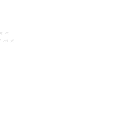
ạp xe
 vải sẽ