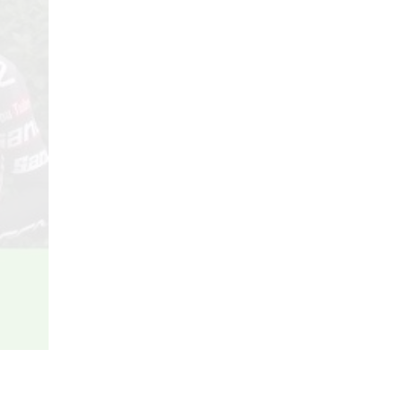
29/04/2018
Review Đập Hộp Xe
Đạp Trẻ Em ...
29/04/2018
Bách Khoa Toàn Thư
Toàn Tập (Cập ...
29/04/2018
Những lưu ý khi mua Xe
Đạp ...
29/04/2018
5 mẫu xe đạp cho bé
gái ...
29/04/2018