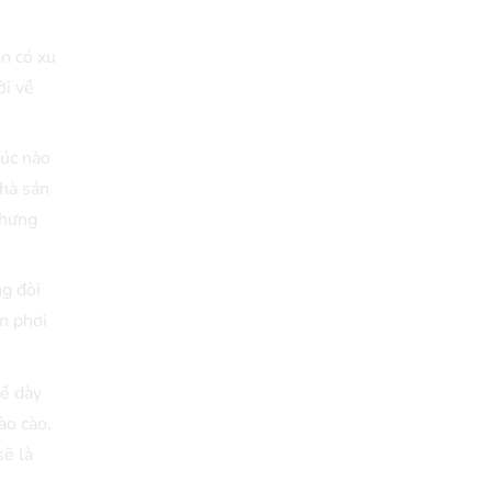
ạn có xu
ời về
lúc nào
nhà sản
Nhưng
g đòi
n phơi
bề dày
ào cào,
sẽ là