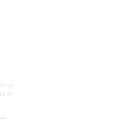
oài ra,
 bộ đồ
 của