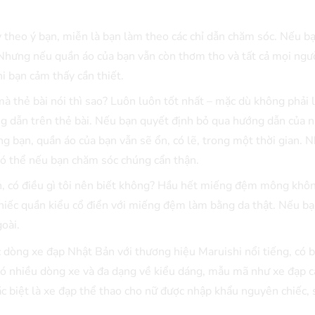
y theo ý bạn, miễn là bạn làm theo các chỉ dẫn chăm sóc. Nếu b
. Nhưng nếu quần áo của bạn vẫn còn thơm tho và tất cả mọi ngư
i bạn cảm thấy cần thiết.
à thẻ bài nói thì sao? Luôn luôn tốt nhất – mặc dù không phải 
ng dẫn trên thẻ bài. Nếu bạn quyết định bỏ qua hướng dẫn của 
êng bạn, quần áo của bạn vẫn sẽ ổn, có lẽ, trong một thời gian. 
ó thể nếu bạn chăm sóc chúng cẩn thận.
 có điều gì tôi nên biết không? Hầu hết miếng đệm mông khôn
 chiếc quần kiểu cổ điển với miếng đệm làm bằng da thật. Nếu bạ
oài.
 dòng xe đạp Nhật Bản với thương hiệu Maruishi nổi tiếng, có 
 nhiều dòng xe và đa dạng về kiểu dáng, mẫu mã như xe đạp c
ặc biệt là xe đạp thể thao cho nữ được nhập khẩu nguyên chiếc, 