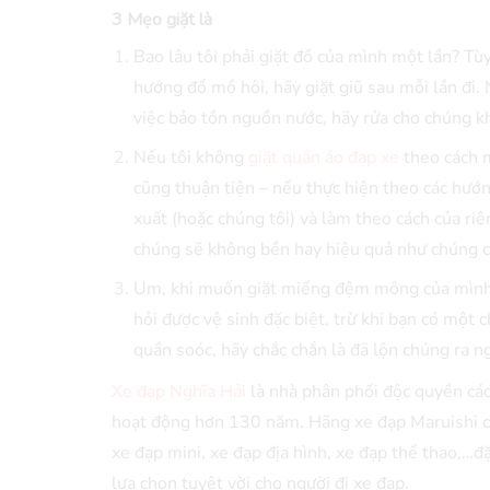
3 Mẹo giặt là
Bao lâu tôi phải giặt đồ của mình một lần? Tù
hướng đổ mồ hôi, hãy giặt giũ sau mỗi lần đi
việc bảo tồn nguồn nước, hãy rửa cho chúng kh
Nếu tôi không
giặt quần áo đạp xe
theo cách m
cũng thuận tiện – nếu thực hiện theo các hướ
xuất (hoặc chúng tôi) và làm theo cách của ri
chúng sẽ không bền hay hiệu quả như chúng c
Um, khi muốn giặt miếng đệm mông của mình,
hỏi được vệ sinh đặc biệt, trừ khi bạn có một
quần soóc, hãy chắc chắn là đã lộn chúng ra ng
Xe đạp Nghĩa Hải
là nhà phân phối độc quyền các
hoạt động hơn 130 năm. Hãng xe đạp Maruishi có
xe đạp mini, xe đạp địa hình, xe đạp thể thao,…đ
lựa chọn tuyệt vời cho người đi xe đạp.