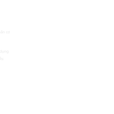
hần cơ
 dụng
ây,
.