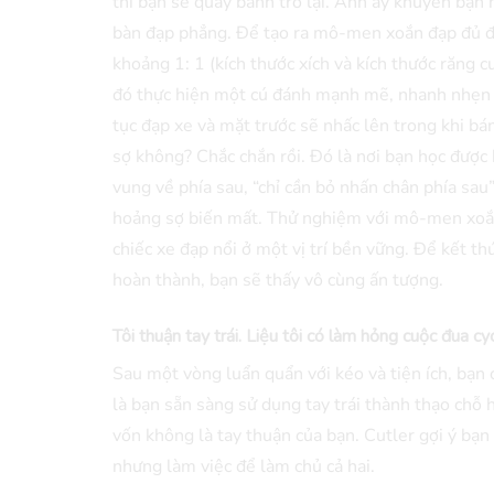
thì bạn sẽ quay bánh trở lại. Anh ấy khuyên bạn 
bàn đạp phẳng. Để tạo ra mô-men xoắn đạp đủ để
khoảng 1: 1 (kích thước xích và kích thước răng
đó thực hiện một cú đánh mạnh mẽ, nhanh nhẹn kh
tục đạp xe và mặt trước sẽ nhấc lên trong khi b
sợ không? Chắc chắn rồi. Đó là nơi bạn học được 
vung về phía sau, “chỉ cần bỏ nhấn chân phía sau
hoảng sợ biến mất. Thử nghiệm với mô-men xoắn
chiếc xe đạp nổi ở một vị trí bền vững. Để kết t
hoàn thành, bạn sẽ thấy vô cùng ấn tượng.
Tôi thuận tay trái. Liệu tôi có làm hỏng cuộc đua cy
Sau một vòng luẩn quẩn với kéo và tiện ích, bạn 
là bạn sẵn sàng sử dụng tay trái thành thạo chỗ 
vốn không là tay thuận của bạn. Cutler gợi ý bạ
nhưng làm việc để làm chủ cả hai.