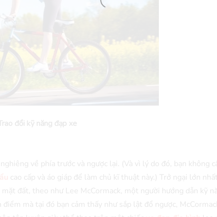
Trao đổi kỹ năng đạp xe
nghiêng về phía trước và ngược lại. (Và vì lý do đó, bạn không 
hẩu
cao cấp và áo giáp để làm chủ kĩ thuật này.) Trở ngại lớn nhất
ên mặt đất, theo như Lee McCormack, một người hướng dẫn kỹ n
n điểm mà tại đó bạn cảm thấy như sắp lật đổ ngược, McCormack