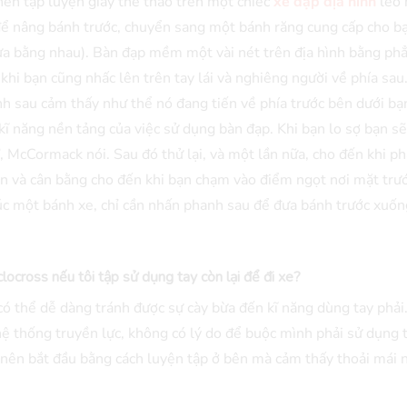
nên tập luyện giày thể thao trên một chiếc
xe đạp địa hình
leo 
 nâng bánh trước, chuyển sang một bánh răng cung cấp cho bạ
 cưa bằng nhau). Bàn đạp mềm một vài nét trên địa hình bằng ph
i bạn cũng nhấc lên trên tay lái và nghiêng người về phía sau
ánh sau cảm thấy như thể nó đang tiến về phía trước bên dưới b
kĩ năng nền tảng của việc sử dụng bàn đạp. Khi bạn lo sợ bạn sẽ
”, McCormack nói. Sau đó thử lại, và một lần nữa, cho đến khi p
 và cân bằng cho đến khi bạn chạm vào điểm ngọt nơi mặt trư
húc một bánh xe, chỉ cần nhấn phanh sau để đưa bánh trước xuốn
clocross nếu tôi tập sử dụng tay còn lại để đi xe?
có thể dễ dàng tránh được sự cày bừa đến kĩ năng dùng tay phải
hệ thống truyền lực, không có lý do để buộc mình phải sử dụng 
n nên bắt đầu bằng cách luyện tập ở bên mà cảm thấy thoải mái 