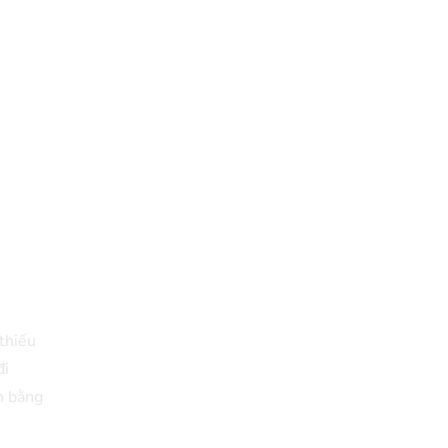
thiếu
đi
n bằng