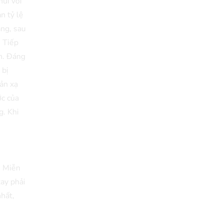
núi với
n tỷ lệ
ẳng, sau
. Tiếp
ạn. Đáng
 bị
hản xạ
ớc của
g. Khi
. Miễn
tay phải
nhất,