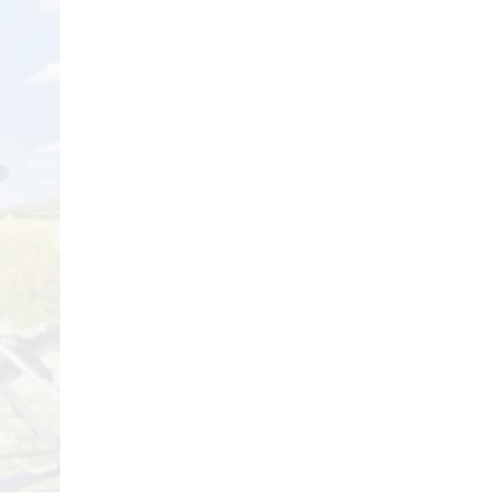
29/04/2018
Review Đập Hộp Xe
Đạp Trẻ Em ...
29/04/2018
Bách Khoa Toàn Thư
Toàn Tập (Cập ...
29/04/2018
Những lưu ý khi mua Xe
Đạp ...
29/04/2018
5 mẫu xe đạp cho bé
gái ...
29/04/2018