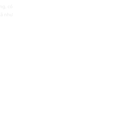
ng, có
mã như