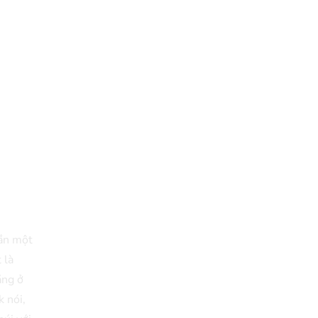
cần một
 là
ăng ở
 nói,