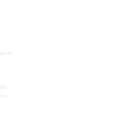
ạp chí
 đầu
ees-