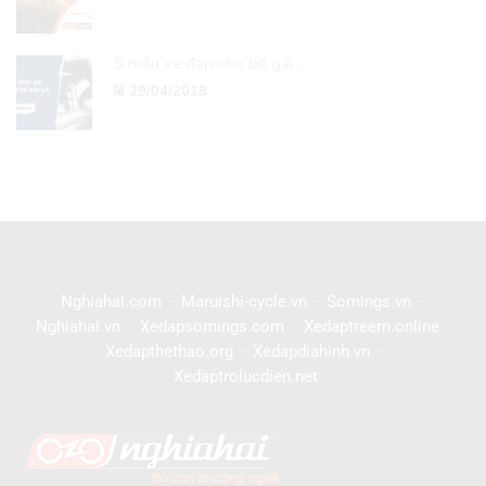
5 mẫu xe đạp cho bé gái ...
29/04/2018
Nghiahai.com
–
Maruishi-cycle.vn
–
Somings.vn
–
Nghiahai.vn
–
Xedapsomings.com
–
Xedaptreem.online
–
Xedapthethao.org
–
Xedapdiahinh.vn
–
Xedaptrolucdien.net