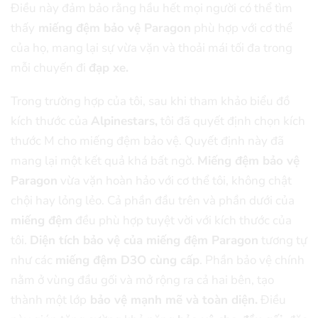
Điều này đảm bảo rằng hầu hết mọi người có thể tìm
thấy
miếng đệm bảo vệ Paragon
phù hợp với cơ thể
của họ, mang lại sự vừa vặn và thoải mái tối đa trong
mỗi chuyến đi
đạp xe.
Trong trường hợp của tôi, sau khi tham khảo biểu đồ
kích thước của
Alpinestars,
tôi đã quyết định chọn kích
thước M cho miếng đệm bảo vệ. Quyết định này đã
mang lại một kết quả khá bất ngờ.
Miếng đệm bảo vệ
Paragon
vừa vặn hoàn hảo với cơ thể tôi, không chật
chội hay lỏng lẻo. Cả phần đầu trên và phần dưới của
miếng đệm
đều phù hợp tuyệt vời với kích thước của
tôi.
Diện tích bảo vệ của miếng đệm Paragon
tương tự
như các
miếng đệm D3O cùng cấp
. Phần bảo vệ chính
nằm ở vùng đầu gối và mở rộng ra cả hai bên, tạo
thành một lớp
bảo vệ mạnh mẽ và toàn diện.
Điều