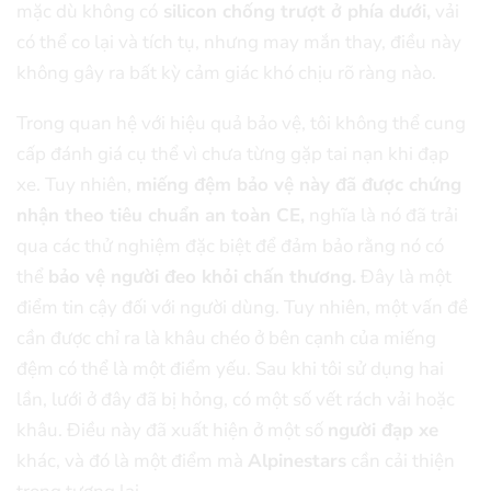
mặc dù không có
silicon chống trượt ở phía dưới,
vải
có thể co lại và tích tụ, nhưng may mắn thay, điều này
không gây ra bất kỳ cảm giác khó chịu rõ ràng nào.
Trong quan hệ với hiệu quả bảo vệ, tôi không thể cung
cấp đánh giá cụ thể vì chưa từng gặp tai nạn khi đạp
xe. Tuy nhiên,
miếng đệm bảo vệ này đã được chứng
nhận theo tiêu chuẩn an toàn CE,
nghĩa là nó đã trải
qua các thử nghiệm đặc biệt để đảm bảo rằng nó có
thể
bảo vệ người đeo khỏi chấn thương.
Đây là một
điểm tin cậy đối với người dùng.
Tuy nhiên, một vấn đề
cần được chỉ ra là khâu chéo ở bên cạnh của miếng
đệm có thể là một điểm yếu. Sau khi tôi sử dụng hai
lần, lưới ở đây đã bị hỏng, có một số vết rách vải hoặc
khâu. Điều này đã xuất hiện ở một số
người đạp xe
khác, và đó là một điểm mà
Alpinestars
cần cải thiện