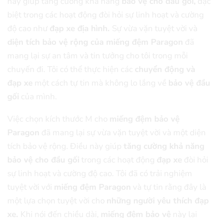
này giúp tăng cường khả năng
bảo vệ cho đầu gối,
đặc
biệt trong các hoạt động đòi hỏi sự linh hoạt và cường
độ cao như
đạp xe địa hình.
Sự vừa vặn tuyệt vời và
diện tích bảo vệ rộng của miếng đệm Paragon
đã
mang lại sự an tâm và tin tưởng cho tôi trong mỗi
chuyến đi. Tôi có thể thực hiện các
chuyển động và
đạp xe
một cách tự tin mà không lo lắng về
bảo vệ đầu
gối
của mình.
Việc chọn kích thước M cho
miếng đệm bảo vệ
Paragon
đã mang lại sự vừa vặn tuyệt vời và một diện
tích bảo vệ rộng. Điều này giúp
tăng cường khả năng
bảo vệ cho đầu gối
trong các hoạt động
đạp xe
đòi hỏi
sự linh hoạt và cường độ cao. Tôi đã có trải nghiệm
tuyệt vời với
miếng đệm Paragon
và tự tin rằng đây là
một lựa chọn tuyệt vời cho
những người yêu thích đạp
xe.
Khi nói đến chiều dài,
miếng đệm bảo vệ
này lại