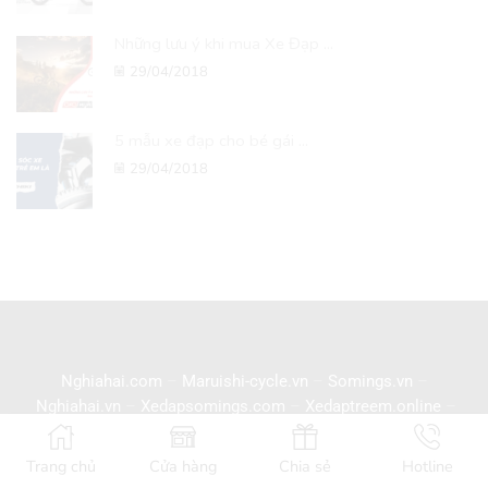
Những lưu ý khi mua Xe Đạp ...
29/04/2018
5 mẫu xe đạp cho bé gái ...
29/04/2018
Nghiahai.com
–
Maruishi-cycle.vn
–
Somings.vn
–
Nghiahai.vn
–
Xedapsomings.com
–
Xedaptreem.online
–
Xedapthethao.org
–
Xedapdiahinh.vn
–
Xedaptrolucdien.net
Trang chủ
Cửa hàng
Chia sẻ
Hotline