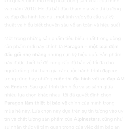
khi quyết định mở rộng hoạt động sản xuất của mình
vào năm 2010. Họ đã bắt đầu tham gia vào thị trường
xe đạp địa hình leo núi, một lĩnh vực yêu cầu sự kỹ
thuật và hiểu biết chuyên sâu về an toàn và hiệu suất.
Một trong những sản phẩm tiêu biểu nhất trong dòng
sản phẩm mới này chính là
Paragon – một loại đệm
đầu gối nhẹ nhàng
nhưng cực kỳ hiệu quả. Sản phẩm
này được thiết kế để cung cấp độ bảo vệ tối đa cho
người dùng khi tham gia các cuộc hành trình
đạp xe
trong rừng hay những
cuộc thi địa hình với xe đạp AM
và Enduro.
Sau quá trình tìm hiểu và so sánh giữa
nhiều lựa chọn khác nhau, tôi đã quyết định chọn
Paragon làm thiết bị bảo vệ
chính của mình trong
mùa hè này. Lựa chọn này dựa trên sự tin tưởng vào uy
tín và chất lượng sản phẩm của
Alpinestars,
cũng như
sự nhận thức về tầm quan trọng của việc đảm bảo an