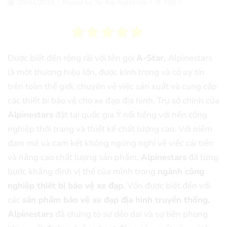
29/04/2018
/
Posted by
Xe đạp Nghĩa Hải
/
998
/
Được biết đến rộng rãi với tên gọi
A-Star,
Alpinestars
là một thương hiệu lớn, được kính trọng và có uy tín
trên toàn thế giới, chuyên về việc sản xuất và cung cấp
các thiết bị bảo vệ cho xe đạp địa hình. Trụ sở chính của
Alpinestars
đặt tại quốc gia Ý nổi tiếng với nền công
nghiệp thời trang và thiết kế chất lượng cao. Với niềm
đam mê và cam kết không ngừng nghỉ về việc cải tiến
và nâng cao chất lượng sản phẩm,
Alpinestars
đã từng
bước khẳng định vị thế của mình trong
ngành công
nghiệp thiết bị bảo vệ xe đạp.
Vốn được biết đến với
các
sản phẩm bảo vệ xe đạp địa hình truyền thống,
Alpinestars
đã chứng tỏ sự dẻo dai và sự tiên phong