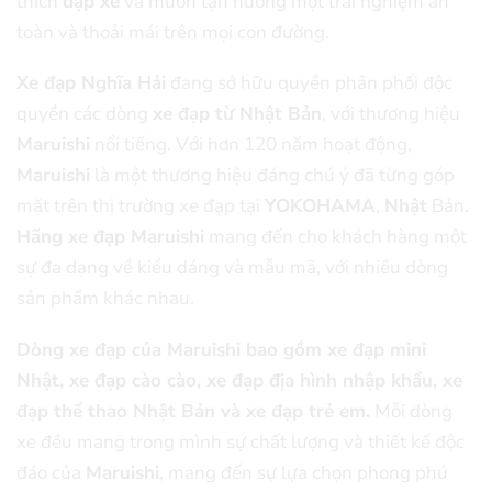
thích
đạp xe
và muốn tận hưởng một trải nghiệm an
toàn và thoải mái trên mọi con đường.
Xe đạp Nghĩa Hải
đang sở hữu quyền phân phối độc
quyền các dòng
xe đạp từ Nhật Bản
, với thương hiệu
Maruishi
nổi tiếng. Với hơn 120 năm hoạt động,
Maruishi
là một thương hiệu đáng chú ý đã từng góp
mặt trên thị trường xe đạp tại
YOKOHAMA
,
Nhật
Bản.
Hãng xe đạp Maruishi
mang đến cho khách hàng một
sự đa dạng về kiểu dáng và mẫu mã, với nhiều dòng
sản phẩm khác nhau.
Dòng xe đạp của Maruishi bao gồm xe đạp mini
Nhật, xe đạp cào cào, xe đạp địa hình nhập khẩu, xe
đạp thể thao Nhật Bản và xe đạp trẻ em.
Mỗi dòng
xe đều mang trong mình sự chất lượng và thiết kế độc
đáo của
Maruishi
, mang đến sự lựa chọn phong phú