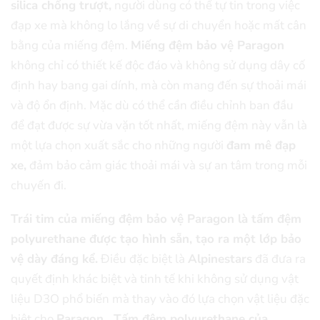
silica chống trượt,
người dùng có thể tự tin trong việc
đạp xe mà không lo lắng về sự di chuyển hoặc mất cân
bằng của miếng đệm.
Miếng đệm bảo vệ Paragon
không chỉ có thiết kế độc đáo và không sử dụng dây cố
định hay bang gai dính, mà còn mang đến sự thoải mái
và độ ổn định. Mặc dù có thể cần điều chỉnh ban đầu
để đạt được sự vừa vặn tốt nhất, miếng đệm này vẫn là
một lựa chọn xuất sắc cho những người
đam mê đạp
xe,
đảm bảo cảm giác thoải mái và sự an tâm trong mỗi
chuyến đi.
Trái tim của miếng đệm bảo vệ Paragon là tấm đệm
polyurethane được tạo hình sẵn, tạo ra một lớp bảo
vệ dày đáng kể.
Điều đặc biệt là
Alpinestars
đã đưa ra
quyết định khác biệt và tinh tế khi không sử dụng vật
liệu D3O phổ biến mà thay vào đó lựa chọn vật liệu đặc
biệt cho
Paragon.
Tấm đệm polyurethane của