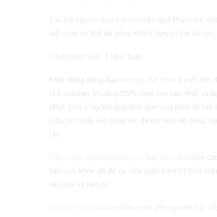
Các bài tập
xe đạp trẻ em
hiệu quả Pressure cho
bởi vì nó có thể dễ dàng khiến tâm trí (và nỗ lực) 
Cách thực hiện: 1 lần / tuần
Khởi động bằng đạp
xe đạp thể thao
ở một tốc đ
thể của bạn, khoảng 85% nhịp tim cao nhất và bạ
phút (chú ý lấy khoảng thời gian vừa phải để hồi 
nữa. Khi thấy các động tác đã trờ nên dễ dàng, tă
lần.
Tập luyện những bài tập xe đạp hiệu quả
một các
tiêu sức khỏe đã đề ra. Hãy luôn kiên trì thực h
dẻo dai và bền bỉ.
Xe đạp Nghĩa Hải
phân phối độc quyền các dòn