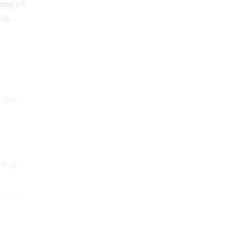
ạng về
hập
 trên
 Nhật