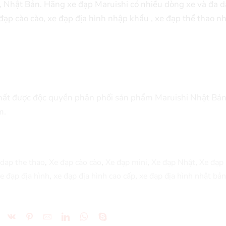
Nhật Bản. Hãng xe đạp Maruishi có nhiều dòng xe và đa d
ạp cào cào, xe đạp địa hình nhập khẩu , xe đạp thể thao n
nhất được độc quyền phân phối sản phẩm Maruishi Nhật Bản
m.
 dap the thao
,
Xe đạp cào cào
,
Xe đạp mini
,
Xe đạp Nhật
,
Xe đạp
e đạp địa hình
,
xe đạp địa hình cao cấp
,
xe đạp địa hình nhật bản