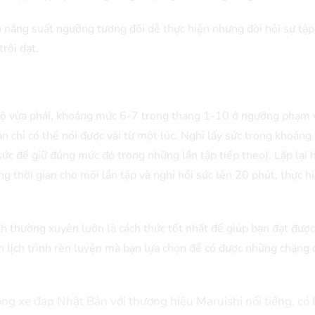
 năng suất ngưỡng tương đối dễ thực hiện nhưng đòi hỏi sự tập
trôi dạt.
ộ vừa phải, khoảng mức 6-7 trong thang 1-10 ở ngưỡng phạm v
n chỉ có thể nói được vài từ một lúc. Nghỉ lấy sức trong khoảng
sức để giữ đúng mức đó trong những lần tập tiếp theo). Lặp lại h
ng thời gian cho mõi lần tập và nghỉ hồi sức lên 20 phút, thực h
h thường xuyên luôn là cách thức tốt nhất để giúp bạn đạt đượ
iện lịch trình rèn luyện mà bạn lựa chọn để có được những chặng
g xe đạp Nhật Bản với thương hiệu Maruishi nổi tiếng, có 