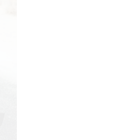
29/04/2018
Review Đập Hộp Xe
Đạp Trẻ Em ...
29/04/2018
Bách Khoa Toàn Thư
Toàn Tập (Cập ...
29/04/2018
Những lưu ý khi mua Xe
Đạp ...
29/04/2018
5 mẫu xe đạp cho bé
gái ...
29/04/2018