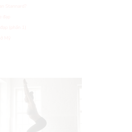
Ian Stannard?
e đạp
 đạp (phần 1)
p ở Mỹ