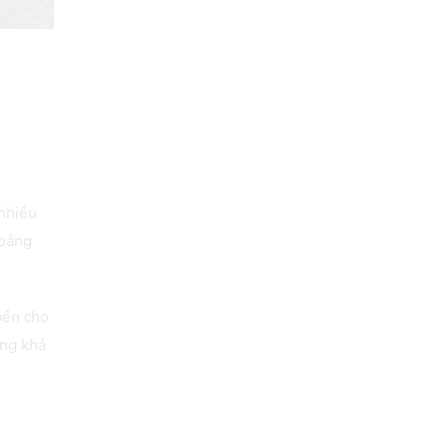
 nhiều
hoảng
bền cho
ăng khả