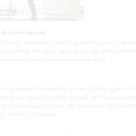
Bài tập hỗ trợ đạp xe đạp
 hỗ trợ cột sống của bạn mạnh mẽ và hoạt động với một động t
 tạo nền móng. The founder làn cơ sở kích hoạt cơ mông và tăn
ăng khả năng di chuyển và phòng ngừa thương tích.
à trọng lượng dồn trên gót chân của bạn. Giữ hông nguyên vị trí
kéo về sau, vai lùi xuống thẳng với mông. Giữ 15 giây. Đưa cán
 ấn lại bằng hông. Giữ 15 giây. Gập lại phía trước, giữ lưng và đ
n và trở lại vị trí ban đầu.