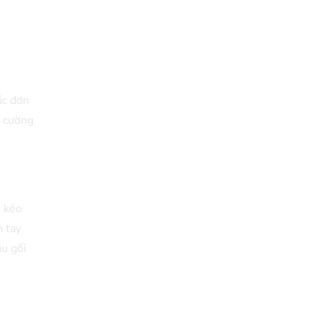
ác đơn
g cường
, kéo
h tay
ầu gối