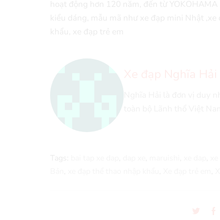
hoạt động hơn 120 năm, đến từ YOKOHAMA , 
kiểu dáng, mẫu mã như xe đạp mini Nhật ,xe đ
khẩu, xe đạp trẻ em
Xe đạp Nghĩa Hải
Nghĩa Hải là đơn vị duy 
toàn bộ Lãnh thổ Việt Na
Tags:
bai tap xe dap
,
dap xe
,
maruishi
,
xe dap
,
xe
Bản
,
xe đạp thể thao nhập khẩu
,
Xe đạp trẻ em
,
X