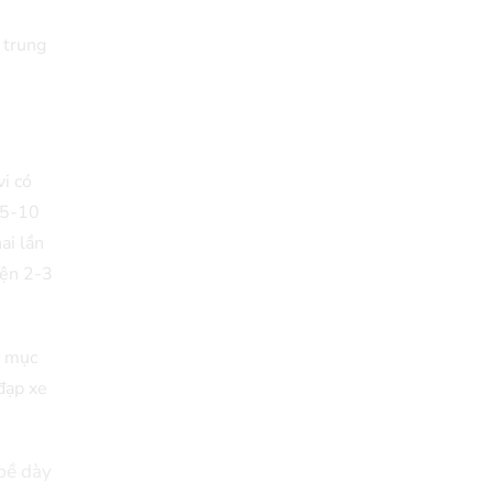
 trung
i có
 5-10
ai lần
iện 2-3
c mục
 đạp xe
bề dày