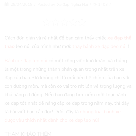
29/04/2018
/
Posted by
Xe đạp Nghĩa Hải
/
1403
/
Cách đơn giản và rẻ nhất để bạn cảm thấy chiếc
xe đạp thể
thao
leo núi của mình như mới:
thay bánh xe đạp đeo núi
!
Bánh xe đạp leo núi
có một công việc khó khăn, và chúng
là một trong những thành phần quan trọng nhất trên xe
đạp của bạn. Đó không chỉ là mối liên hệ chính của bạn với
con đường mòn, mà còn có vai trò rất lớn về trọng lượng và
khả năng cơ động. Nếu bạn đang tìm kiếm một loại bánh
xe đạp tốt nhất để nâng cấp
xe đạp
trong năm nay, thì đây
là bài viết bạn cần đọc! Dưới đây là
những loại bánh xe
được yêu thích nhất dành cho xe đạp leo núi
THAM KHẢO THÊM