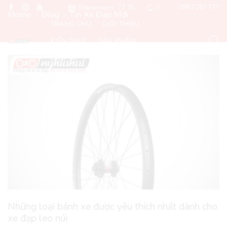
Hotline: 0967287777
Showroom: 77 Tôn Đức Thắng, Đống Đa, Hà Nội
Chỉ đường
Email: Sales@ngh
Home
Blog
Tin Xe Đạp Mới
TRANG CHỦ
GIỚI THIỆU
KIẾN THỨC
SẢN PHẨM
LIÊN HỆ
Những loại bánh xe được yêu thích nhất dành cho
xe đạp leo núi