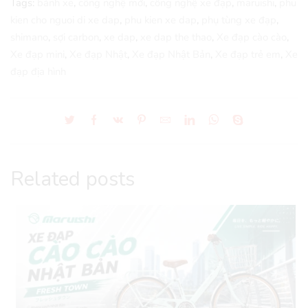
Tags:
bánh xe
,
công nghệ mới
,
công nghệ xe đạp
,
maruishi
,
phu
kien cho nguoi di xe dap
,
phu kien xe dap
,
phụ tùng xe đạp
,
shimano
,
sợi carbon
,
xe dap
,
xe dap the thao
,
Xe đạp cào cào
,
Xe đạp mini
,
Xe đạp Nhật
,
Xe đạp Nhật Bản
,
Xe đạp trẻ em
,
Xe
đạp địa hình
Related posts