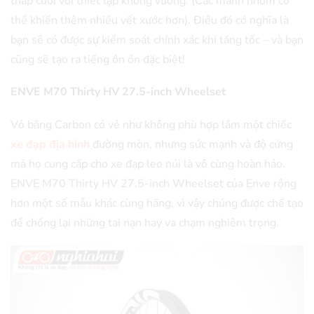
thấp cưỡi với thiết lập không vướng. (Các mành nhôm có
thể khiến thêm nhiều vết xước hơn). Điều đó có nghĩa là
bạn sẽ có được sự kiểm soát chính xác khi tăng tốc – và bạn
cũng sẽ tạo ra tiếng ồn ồn đặc biệt!
ENVE M70 Thirty HV 27.5-inch Wheelset
Vỏ bằng Carbon có vẻ như không phù hợp lắm một chiếc
xe đạp địa hình
đường mòn, nhưng sức mạnh và độ cứng
mà họ cung cấp cho xe đạp leo núi là vô cùng hoàn hảo.
ENVE M70 Thirty HV 27.5-inch Wheelset của Enve rộng
hơn một số mẫu khác cùng hãng, vì vậy chúng được chế tạo
để chống lại những tai nạn hay va chạm nghiêm trọng.