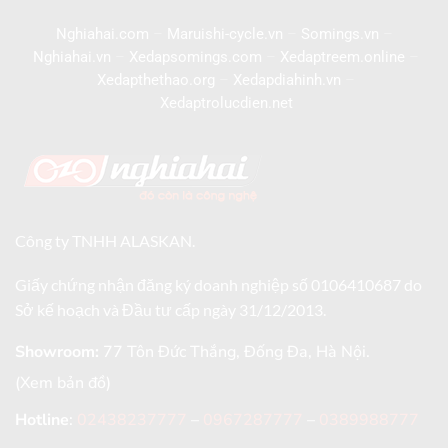
Nghiahai.com
–
Maruishi-cycle.vn
–
Somings.vn
–
Nghiahai.vn
–
Xedapsomings.com
–
Xedaptreem.online
–
Xedapthethao.org
–
Xedapdiahinh.vn
–
Xedaptrolucdien.net
Công ty TNHH ALASKAN.
Giấy chứng nhận đăng ký doanh nghiệp số 0106410687 do
Sở kế hoạch và Đầu tư cấp ngày 31/12/2013.
Showroom:
77 Tôn Đức Thắng, Đống Đa, Hà Nội.
(Xem bản đồ)
Hotline
:
02438237777
–
0967287777
–
0389988777