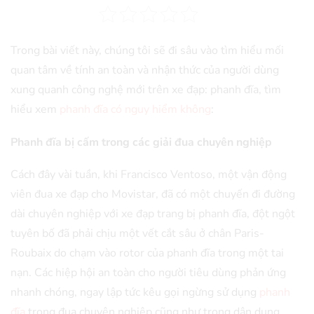
Trong bài viết này, chúng tôi sẽ đi sâu vào tìm hiểu mối
quan tâm về tính an toàn và nhận thức của người dùng
xung quanh công nghệ mới trên xe đạp: phanh đĩa, tìm
hiểu xem
phanh đĩa có nguy hiểm không
:
Phanh đĩa bị cấm trong các giải đua chuyên nghiệp
Cách đây vài tuần, khi Francisco Ventoso, một vận động
viên đua xe đạp cho Movistar, đã có một chuyến đi đường
dài chuyên nghiệp với xe đạp trang bị phanh đĩa, đột ngột
tuyên bố đã phải chịu một vết cắt sâu ở chân Paris-
Roubaix do chạm vào rotor của phanh đĩa trong một tai
nạn. Các hiệp hội an toàn cho người tiêu dùng phản ứng
nhanh chóng, ngay lập tức kêu gọi ngừng sử dụng
phanh
đĩa
trong đua chuyên nghiệp cũng như trong dân dụng.