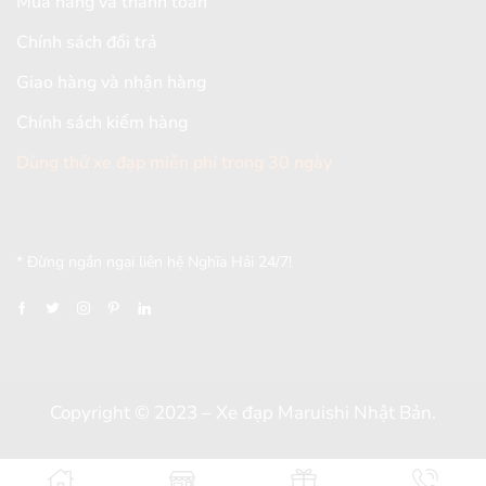
Mua hàng và thanh toán
Chính sách đổi trả
Giao hàng và nhận hàng
Chính sách kiểm hàng
Dùng thử xe đạp miễn phí trong 30 ngày
[mc4wp_form id="2579"]
* Đừng ngần ngại liên hệ Nghĩa Hải 24/7!
Copyright © 2023 – Xe đạp Maruishi Nhật Bản.
Thiết kế và đồng hành bởi
Dungcaxinh.com
&