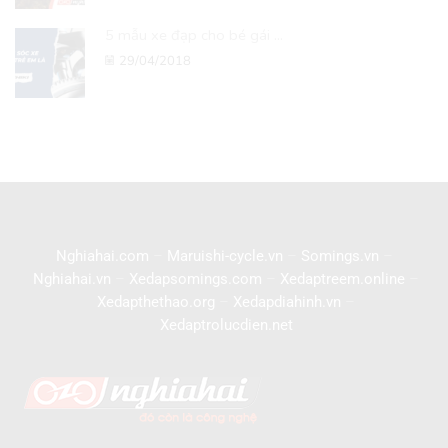
5 mẫu xe đạp cho bé gái ...
29/04/2018
Nghiahai.com
–
Maruishi-cycle.vn
–
Somings.vn
–
Nghiahai.vn
–
Xedapsomings.com
–
Xedaptreem.online
–
Xedapthethao.org
–
Xedapdiahinh.vn
–
Xedaptrolucdien.net