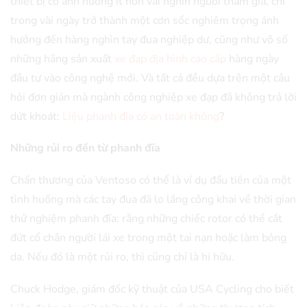
thiết bị có ảnh hưởng ít hơn vài nghìn người tham gia, chỉ
trong vài ngày trở thành một cơn sốc nghiêm trọng ảnh
hưởng đến hàng nghìn tay đua nghiệp dư, cũng như vô số
những hãng sản xuất
xe đạp địa hình cao cấp
hàng ngày
đầu tư vào công nghệ mới. Và tất cả đều dựa trên một câu
hỏi đơn giản mà ngành công nghiệp xe đạp đã không trả lời
dứt khoát:
Liệu phanh đĩa có an toàn không
?
Những rủi ro đến từ phanh đĩa
Chấn thương của Ventoso có thể là ví dụ đầu tiên của một
tình huống mà các tay đua đã lo lắng công khai về thời gian
thử nghiệm phanh đĩa: rằng những chiếc rotor có thể cắt
đứt cổ chân người lái xe trong một tai nạn hoặc làm bỏng
da. Nếu đó là một rủi ro, thì cũng chỉ là hi hữu.
Chuck Hodge, giám đốc kỹ thuật của USA Cycling cho biết