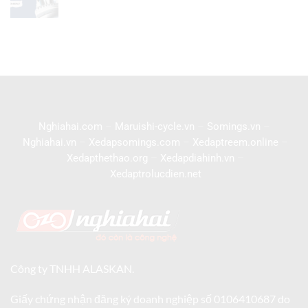
Nghiahai.com
–
Maruishi-cycle.vn
–
Somings.vn
–
Nghiahai.vn
–
Xedapsomings.com
–
Xedaptreem.online
–
Xedapthethao.org
–
Xedapdiahinh.vn
–
Xedaptrolucdien.net
Công ty TNHH ALASKAN.
Giấy chứng nhận đăng ký doanh nghiệp số 0106410687 do