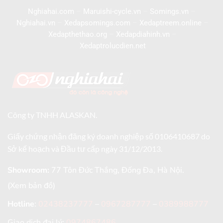
Nghiahai.com
–
Maruishi-cycle.vn
–
Somings.vn
–
Nghiahai.vn
–
Xedapsomings.com
–
Xedaptreem.online
–
Xedapthethao.org
–
Xedapdiahinh.vn
–
Xedaptrolucdien.net
Công ty TNHH ALASKAN.
Giấy chứng nhận đăng ký doanh nghiệp số 0106410687 do
Sở kế hoạch và Đầu tư cấp ngày 31/12/2013.
Showroom:
77 Tôn Đức Thắng, Đống Đa, Hà Nội.
(Xem bản đồ)
Hotline
:
02438237777
–
0967287777
–
0389988777
Giao dịch đại lý:
0974867486