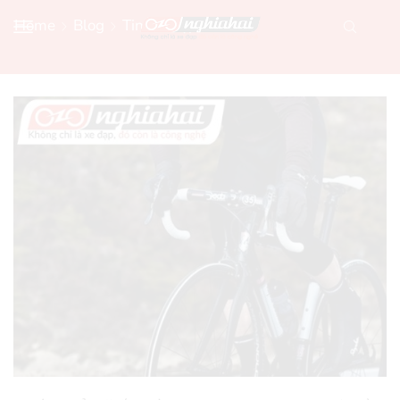
Home
Blog
Tin Xe Đạp Mới