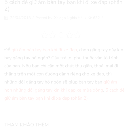
5 cách để giữ ấm bàn tay bạn khi đi xe đạp (phần
2)
29/04/2018
/
Posted by
Xe đạp Nghĩa Hải
/
632
/
Để
giữ ấm bàn tay bạn khi đi xe đạp
, chọn găng tay dày kín
hay găng tay hở ngón? Câu trả lời phụ thuộc vào lộ trình
của bạn. Nếu bạn chỉ cần một chút thư giãn, thoải mái đi
thẳng trên một con đường dành riêng cho xe đạp, thì
những đôi găng tay hở ngón sẽ giúp bàn tay bạn
giữ ấm
hơn những đôi găng tay kín khi đạp xe mùa đông
.
5 cách để
giữ ấm bàn tay bạn khi đi xe đạp (phần 2)
THAM KHẢO THÊM