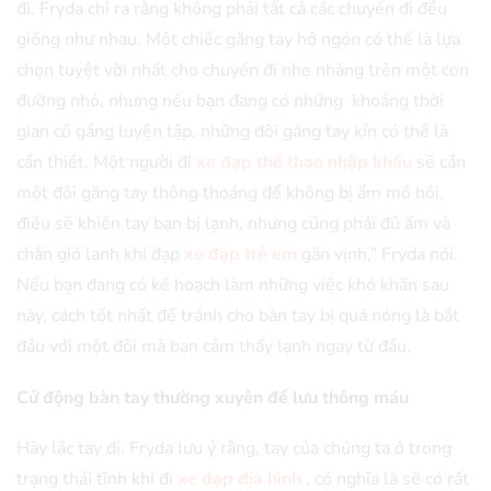
đi. Fryda chỉ ra rằng không phải tất cả các chuyến đi đều
giống như nhau. Một chiếc găng tay hở ngón có thể là lựa
chọn tuyệt vời nhất cho chuyến đi nhẹ nhàng trên một con
đường nhỏ, nhưng nếu bạn đang có những khoảng thời
gian cố gắng luyện tập, những đôi găng tay kín có thể là
cần thiết. Một người đi
xe đạp thể thao nhập khẩu
sẽ cần
một đôi găng tay thông thoáng để không bị ẩm mồ hôi,
điều sẽ khiến tay bạn bị lạnh, nhưng cũng phải đủ ấm và
chắn gió lạnh khi đạp
xe đạp trẻ em
gần vịnh,” Fryda nói.
Nếu bạn đang có kế hoạch làm những việc khó khăn sau
này, cách tốt nhất để tránh cho bàn tay bị quá nóng là bắt
đầu với một đôi mà bạn cảm thấy lạnh ngay từ đầu.
Cử động bàn tay thường xuyên để lưu thông máu
Hãy lắc tay đi. Fryda lưu ý rằng, tay của chúng ta ở trong
trạng thái tĩnh khi đi
xe đạp địa hình
, có nghĩa là sẽ có rất