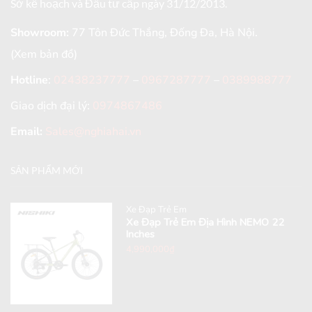
Sở kế hoạch và Đầu tư cấp ngày 31/12/2013.
Showroom:
77 Tôn Đức Thắng, Đống Đa, Hà Nội.
(Xem bản đồ)
Hotline
:
02438237777
–
0967287777
–
0389988777
Giao dịch đại lý:
0974867486
Email:
Sales@nghiahai.vn
SẢN PHẨM MỚI
Xe Đạp Trẻ Em
Xe Đạp Trẻ Em Địa Hình NEMO 22
Inches
4,990,000
₫