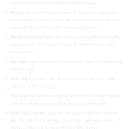
phanh ôm cho bánh sau thường được sử dụng.
Khung Xe:
Chọn khung xe sản xuất từ vật liệu cứng như
thép không gỉ, hợp kim thép, hợp kim nhôm, hoặc hợp kim
magie để đảm bảo độ bền và trọng lượng nhẹ.
Yên Xe và Chiều Cao:
Chọn yên xe có thể điều chỉnh chiều
cao và làm từ chất liệu mềm mại để thoải mái cho phần
hông của bé.
Bàn Đạp:
Lựa chọn bàn đạp có bề mặt nhám để tránh trượt
chân khi đạp.
Chân Đế:
Kiểm tra chân đế có chất liệu nhựa cứng, chắc
chắn, và chống trơn trượt.
Hộp Xích:
Để an toàn, chọn xe có hộp xích để ngăn trẻ em
chơi đùa với dây xích và tránh nguy cơ chấn thương.
Chất Liệu Lốp Xe:
Lựa chọn lốp với các chất liệu như xốp
đặc, khí nén, cao su tổ ong, cao su đặc, hoặc nhựa cứng.
Bánh có nhiều gai để tăng độ bám trên đường.