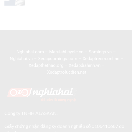
Nghiahai.com
–
Maruishi-cycle.vn
–
Somings.vn
–
Nghiahai.vn
–
Xedapsomings.com
–
Xedaptreem.online
–
Xedapthethao.org
–
Xedapdiahinh.vn
–
Xedaptrolucdien.net
Công ty TNHH ALASKAN.
Giấy chứng nhận đăng ký doanh nghiệp số 0106410687 do