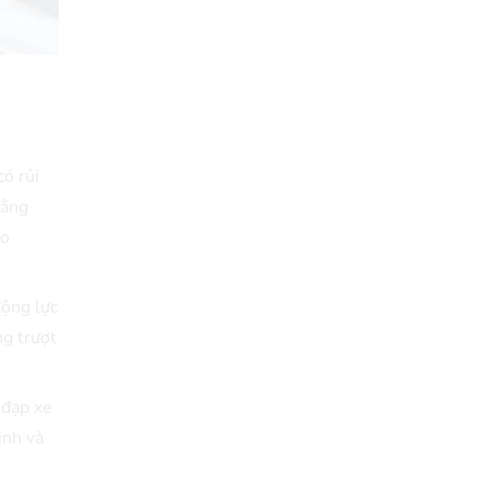
có rủi
Bằng
ao
động lực
ng trượt
 đạp xe
ịnh và