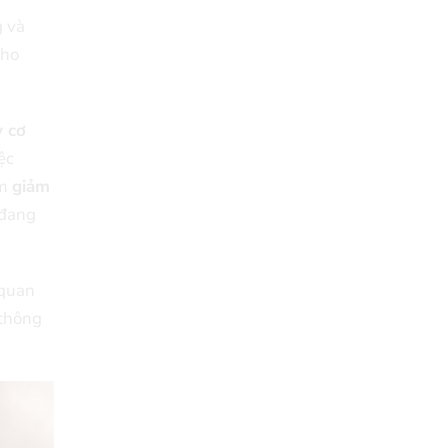
g và
cho
y cơ
ệc
àm
giảm
 đang
 quan
 thông