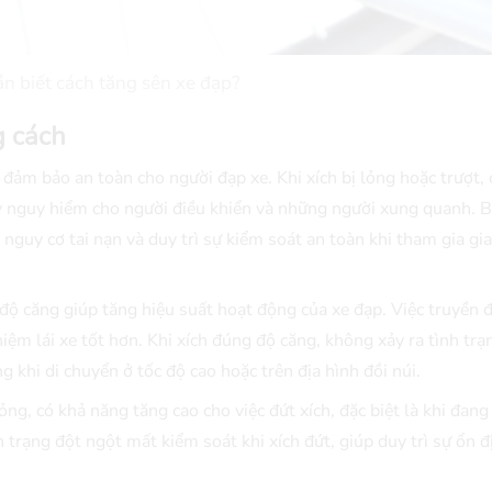
ần biết cách tăng sên xe đạp?
g cách
đảm bảo an toàn cho người đạp xe. Khi xích bị lỏng hoặc trượt, 
gây nguy hiểm cho người điều khiển và những người xung quanh. 
 nguy cơ tai nạn và duy trì sự kiểm soát an toàn khi tham gia gi
ộ căng giúp tăng hiệu suất hoạt động của xe đạp. Việc truyền 
ệm lái xe tốt hơn. Khi xích đúng độ căng, không xảy ra tình trạ
ng khi di chuyển ở tốc độ cao hoặc trên địa hình đồi núi.
lỏng, có khả năng tăng cao cho việc đứt xích, đặc biệt là khi đang
 trạng đột ngột mất kiểm soát khi xích đứt, giúp duy trì sự ổn đ