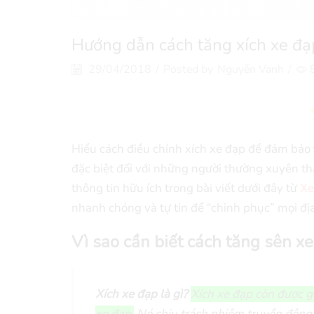
Hướng dẫn cách tăng xích xe đạ
29/04/2018
/
Posted by
Nguyễn Vanh
/
Hiểu cách điều chỉnh xích xe đạp để đảm bảo
đặc biệt đối với những người thường xuyên t
thông tin hữu ích trong bài viết dưới đây từ
Xe
nhanh chóng và tự tin để “chinh phục” mọi địa
Vì sao cần biết cách tăng sên x
Xích xe đạp là gì?
Xích xe đạp còn được g
xe đạp.
Nó chịu trách nhiệm truyền động l