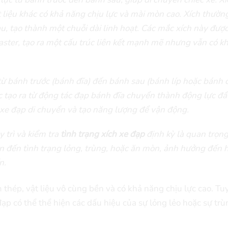
 liệu khác có khả năng chịu lực và mài mòn cao. Xích thườn
u, tạo thành một chuỗi dài linh hoạt. Các mắc xích này được
aster, tạo ra một cấu trúc liên kết mạnh mẽ nhưng vẫn có k
ừ bánh trước (bánh đĩa) đến bánh sau (bánh líp hoặc bánh 
c tạo ra từ động tác đạp bánh đĩa chuyển thành động lực đẩ
 xe đạp di chuyển và tạo năng lượng để vận động.
 trì và kiểm tra
tình trạng xích xe đạp
định kỳ là quan trọng
dẫn đến tình trạng lỏng, trùng, hoặc ăn mòn, ảnh hưởng đến 
n.
thép, vật liệu vô cùng bền và có khả năng chịu lực cao. Tu
ạp có thể thể hiện các dấu hiệu của sự lỏng lẻo hoặc sự tr