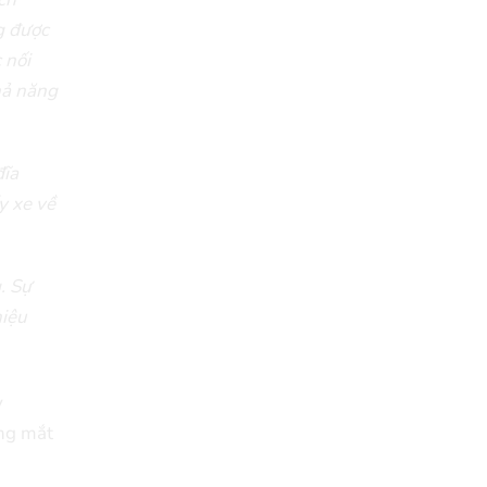
g được
 nối
hả năng
đĩa
y xe về
. Sự
hiệu
y
ùng mắt