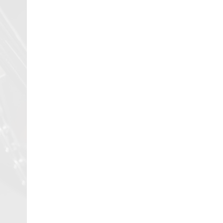
29/04/2018
Review Đập Hộp Xe
Đạp Trẻ Em ...
29/04/2018
Bách Khoa Toàn Thư
Toàn Tập (Cập ...
29/04/2018
Những lưu ý khi mua Xe
Đạp ...
29/04/2018
5 mẫu xe đạp cho bé
gái ...
29/04/2018