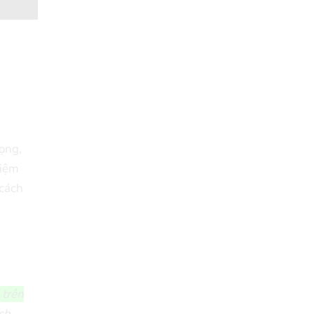
ọng,
hiệm
 cách
 trên
ch