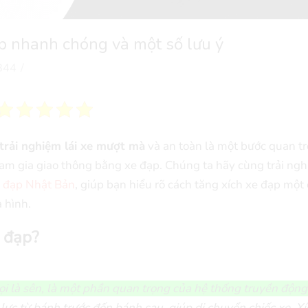
p nhanh chóng và một số lưu ý
844
/
trải nghiệm lái xe mượt mà
và an toàn là một bước quan tr
ham gia giao thông bằng xe đạp. Chúng ta hãy cùng trải ng
 đạp Nhật Bản
, giúp bạn hiểu rõ cách tăng xích xe đạp một
 hình.
e đạp?
ọi là sên, là một phần quan trọng của hệ thống truyền động
ực từ bánh trước đến bánh sau, giúp di chuyển chiếc xe. Xí