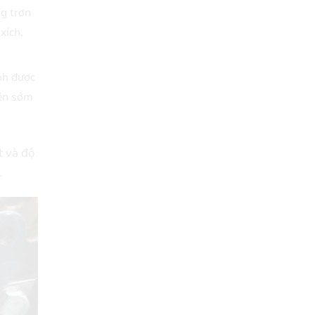
g trơn
xích,
nh được
iện sớm
t và độ
.