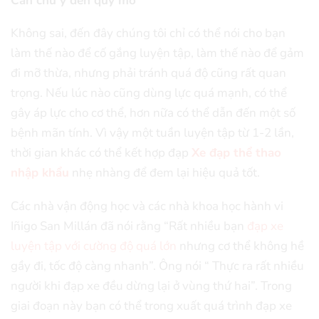
Cần chú ý đến quy mô
Không sai, đến đây chúng tôi chỉ có thể nói cho bạn
làm thế nào để cố gắng luyện tập, làm thế nào để gảm
đi mỡ thừa, nhưng phải tránh quá độ cũng rất quan
trọng. Nếu lúc nào cũng dùng lực quá mạnh, có thể
gây áp lực cho cơ thể, hơn nữa có thể dẫn đến một số
bệnh mãn tính. Vì vậy một tuần luyện tập từ 1-2 lần,
thời gian khác có thể kết hợp đạp
Xe đạp thể thao
nhập khẩu
nhẹ nhàng để đem lại hiệu quả tốt.
Các nhà vận động học và các nhà khoa học hành vi
Iñigo San Millán đã nói rằng “Rất nhiều bạn
đạp xe
luyện tập với cường độ quá lớn
nhưng cơ thể không hề
gầy đi, tốc độ càng nhanh”. Ông nói “ Thực ra rất nhiều
người khi đạp xe đều dừng lại ở vùng thứ hai”. Trong
giai đoạn này bạn có thể trong xuất quá trình đạp xe