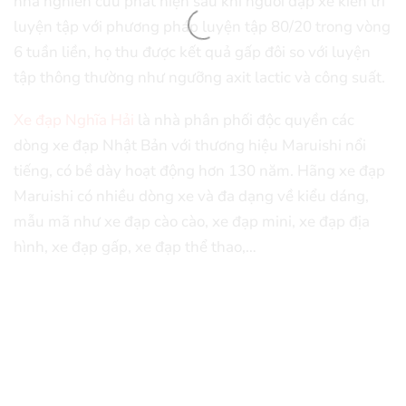
nhà nghiên cứu phát hiện sau khi người đạp xe kiên trì
luyện tập với phương pháp luyện tập 80/20 trong vòng
6 tuần liền, họ thu được kết quả gấp đôi so với luyện
tập thông thường như ngưỡng axit lactic và công suất.
Xe đạp Nghĩa Hải
là nhà phân phối độc quyền các
dòng xe đạp Nhật Bản với thương hiệu Maruishi nổi
tiếng, có bề dày hoạt động hơn 130 năm. Hãng xe đạp
Maruishi có nhiều dòng xe và đa dạng về kiểu dáng,
mẫu mã như xe đạp cào cào, xe đạp mini, xe đạp địa
hình, xe đạp gấp, xe đạp thể thao,…