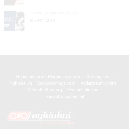
5 mẫu xe đạp cho bé gái ...
29/04/2018
Nghiahai.com
–
Maruishi-cycle.vn
–
Somings.vn
–
Nghiahai.vn
–
Xedapsomings.com
–
Xedaptreem.online
–
Xedapthethao.org
–
Xedapdiahinh.vn
–
Xedaptrolucdien.net