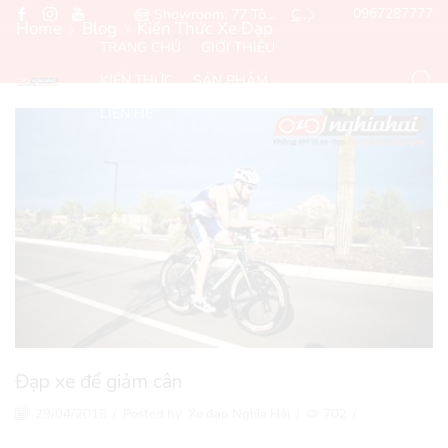
Hotline: 0967287777
Showroom: 77 Tôn Đức Thắng, Đống Đa, Hà Nội
Chỉ đường
Email: Sales@ngh
Home
Blog
Kiến Thức Xe Đạp
TRANG CHỦ
GIỚI THIỆU
KIẾN THỨC
SẢN PHẨM
LIÊN HỆ
Đạp xe để giảm cân
29/04/2018
/
Posted by
Xe đạp Nghĩa Hải
/
702
/