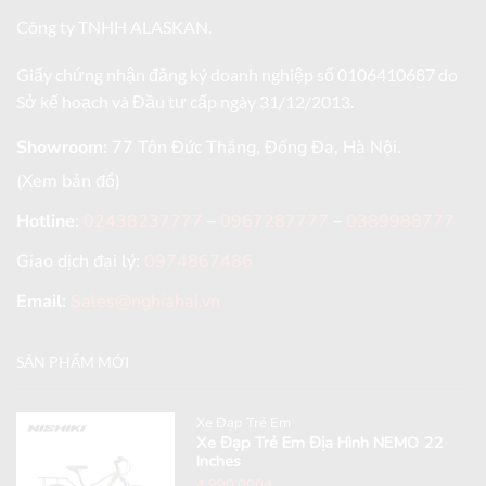
Công ty TNHH ALASKAN.
Giấy chứng nhận đăng ký doanh nghiệp số 0106410687 do
Sở kế hoạch và Đầu tư cấp ngày 31/12/2013.
Showroom:
77 Tôn Đức Thắng, Đống Đa, Hà Nội.
(Xem bản đồ)
Hotline
:
02438237777
–
0967287777
–
0389988777
Giao dịch đại lý:
0974867486
Email:
Sales@nghiahai.vn
SẢN PHẨM MỚI
Xe Đạp Trẻ Em
Xe Đạp Trẻ Em Địa Hình NEMO 22
Inches
4,990,000
₫