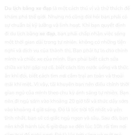
Du lịch bằng xe đạp
là một cách thú vị và thử thách để
khám phá thế giới. Nhưng nó cũng đòi hỏi bạn phải có
sự chuẩn bị kỹ lưỡng và linh hoạt. Khi bạn quyết định
đi du lịch bằng
xe đạp
, bạn phải chấp nhận việc sống
một thời gian dài trong tự nhiên, không có những tiện
nghi và dịch vụ của thành thị. Bạn phải tự lo cho chính
mình và chiếc xe của mình. Bạn phải biết cách sửa
chữa xe khi gặp sự cố, biết cách tìm nước uống và thức
ăn khi đói, biết cách tìm nơi cắm trại an toàn và thoải
mái khi mệt. Vì vậy, tôi khuyên bạn nên điều chỉnh thời
gian ngủ của mình theo chu kỳ ánh sáng tự nhiên. Bạn
nên đi ngủ sớm vào khoảng 20 giờ tối và thức dậy sớm
vào khoảng 4 giờ sáng. Đó là lúc trời tối nhất và yên
tĩnh nhất, bạn sẽ có giấc ngủ ngon và sâu. Sau đó, bạn
nên khởi hành lúc 6 giờ đạp xe đến lúc 10h rồi tìm nơi
cắm trại để nghỉ ngơi. Đó là lúc trời sáng và mát mẻ