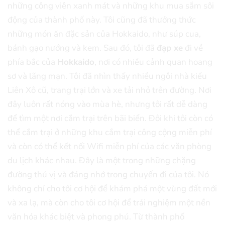
những công viên xanh mát và những khu mua sắm sôi
động của thành phố này. Tôi cũng đã thưởng thức
những món ăn đặc sản của Hokkaido, như súp cua,
bánh gạo nướng và kem. Sau đó, tôi đã
đạp xe
đi về
phía bắc của
Hokkaido
, nơi có nhiều cảnh quan hoang
sơ và lãng mạn. Tôi đã nhìn thấy nhiều ngôi nhà kiểu
Liên Xô cũ, trang trại lớn và xe tải nhỏ trên đường. Nơi
đây luôn rất nóng vào mùa hè, nhưng tôi rất dễ dàng
để tìm một nơi cắm trại trên bãi biển. Đôi khi tôi còn có
thể cắm trại ở những khu cắm trại công cộng miễn phí
và còn có thể kết nối Wifi miễn phí của các văn phòng
du lịch khác nhau. Đây là một trong những chặng
đường thú vị và đáng nhớ trong chuyến đi của tôi. Nó
không chỉ cho tôi cơ hội để khám phá một vùng đất mới
và xa lạ, mà còn cho tôi cơ hội để trải nghiệm một nền
văn hóa khác biệt và phong phú. Từ thành phố