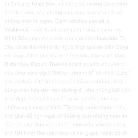
miền trung
Nhật Bản
, nổi tiếng với những công trình
kiến trúc độc đáo, những khu mua sắm sầm uất và
những món ăn ngon. Điểm kết thúc của tôi là
Wakkanai
– một thành phố quan trọng ở miền bắc
Nhật Bản
, nằm ở cực bắc của hòn đảo
Hokkaido
. Từ
đây, tôi có thể nhìn thấy người Nga qua
eo biển Soya
,
và cũng có thể ghé thăm những hòn đảo xa xôi như
Rishiri
hay
Rebun
. Theo kế hoạch của tôi, chuyến đi
này tổng cộng dài 3.000 km, nhưng tôi sẽ chỉ đi 2.250
km. Lý do là vì tôi không muốn bỏ qua những điểm
dừng chân hấp dẫn trên đường đi, như những bãi biển
xinh đẹp, những công viên quốc gia rộng lớn hay
những ngôi làng cổ kính. Tôi cũng muốn dành nhiều
thời gian để nghỉ ngơi và thưởng thức những món ăn
đặc sản của từng vùng miền. Hơn nữa, vào mùa này,
thời tiết Nhật Bản rất oi bức và nắng gắt. Nhiệt độ có