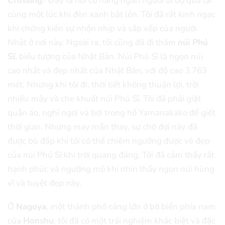
Crossing
? Đây là nơi có hàng ngàn người đi bộ qua lại
cùng một lúc khi đèn xanh bật lên. Tôi đã rất kinh ngạc
khi chứng kiến sự nhộn nhịp và sắp xếp của người
Nhật ở nơi này. Ngoài ra, tôi cũng đã đi thăm
núi Phú
Sĩ
, biểu tượng của Nhật Bản. Núi Phú Sĩ là ngọn núi
cao nhất và đẹp nhất của Nhật Bản, với độ cao 3.763
mét. Nhưng khi tôi đi, thời tiết không thuận lợi, trời
nhiều mây và che khuất núi Phú Sĩ. Tôi đã phải giặt
quần áo, nghỉ ngơi và bơi trong hồ Yamanakako để giết
thời gian. Nhưng may mắn thay, sự chờ đợi này đã
được bù đắp khi tôi có thể chiêm ngưỡng được vẻ đẹp
của núi Phú Sĩ khi trời quang đãng. Tôi đã cảm thấy rất
hạnh phúc và ngưỡng mộ khi nhìn thấy ngọn núi hùng
vĩ và tuyệt đẹp này.
Ở
Nagoya
, một thành phố cảng lớn ở bờ biển phía nam
của
Honshu
, tôi đã có một trải nghiệm khác biệt và đặc