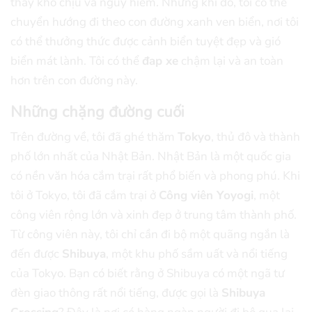
thấy khó chịu và nguy hiểm. Nhưng khi đó, tôi có thể
chuyển hướng đi theo con đường xanh ven biển, nơi tôi
có thể thưởng thức được cảnh biển tuyệt đẹp và gió
biển mát lành. Tôi có thể
đap xe
chậm lại và an toàn
hơn trên con đường này.
Những chặng đường cuối
Trên đường về, tôi đã ghé thăm
Tokyo
, thủ đô và thành
phố lớn nhất của Nhật Bản. Nhật Bản là một quốc gia
có nền văn hóa cắm trại rất phổ biến và phong phú. Khi
tôi ở Tokyo, tôi đã cắm trại ở
Công viên Yoyogi
, một
công viên rộng lớn và xinh đẹp ở trung tâm thành phố.
Từ công viên này, tôi chỉ cần đi bộ một quãng ngắn là
đến được
Shibuya
, một khu phố sầm uất và nổi tiếng
của Tokyo. Bạn có biết rằng ở Shibuya có một ngã tư
đèn giao thông rất nổi tiếng, được gọi là
Shibuya