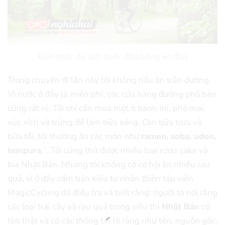
Kiến thức du lịch quốc đảo bằng xe đạp
Trong chuyến đi lần này tôi không nấu ăn trên đường.
Vì nước ở đây là miễn phí, các cửa hàng đường phố bán
cũng rất rẻ. Tôi chỉ cần mua một ít bánh mì, phô mai,
xúc xích và trứng để làm bữa sáng. Còn bữa trưa và
bữa tối, tôi thường ăn các món như
ramen, soba, udon,
tempura
, …Tôi cũng thử được nhiều loại rượu sake và
bia Nhật Bản. Nhưng tôi không có cơ hội ăn nhiều rau
quả, vì ở đây cấm bán kiểu tư nhân (biên tập viên
MagicCycling đã điều tra và biết rằng: người ta nói rằng
các loại trái cây và rau quả trong siêu thị
Nhật Bản
có
tên thật và có các thông tin rõ ràng như tên, nguồn gốc,