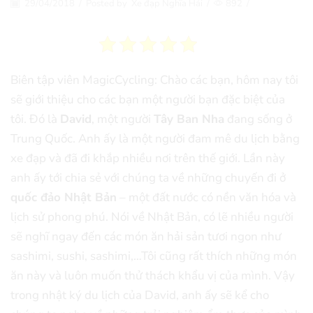
29/04/2018
/
Posted by
Xe đạp Nghĩa Hải
/
892
/
Biên tập viên MagicCycling: Chào các bạn, hôm nay tôi
sẽ giới thiệu cho các bạn một người bạn đặc biệt của
tôi. Đó là
David
, một người
Tây Ban Nha
đang sống ở
Trung Quốc. Anh ấy là một người đam mê du lịch bằng
xe đạp và đã đi khắp nhiều nơi trên thế giới. Lần này
anh ấy tới chia sẻ với chúng ta về những chuyến đi ở
quốc đảo Nhật Bản
– một đất nước có nền văn hóa và
lịch sử phong phú. Nói về Nhật Bản, có lẽ nhiều người
sẽ nghĩ ngay đến các món ăn hải sản tươi ngon như
sashimi, sushi, sashimi,…Tôi cũng rất thích những món
ăn này và luôn muốn thử thách khẩu vị của mình. Vậy
trong nhật ký du lịch của David, anh ấy sẽ kể cho