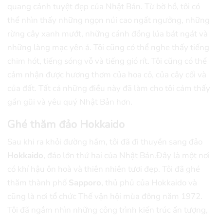
quang cảnh tuyệt đẹp của Nhật Bản. Từ bờ hồ, tôi có
thể nhìn thấy những ngọn núi cao ngất ngưởng, những
rừng cây xanh mướt, những cánh đồng lúa bát ngát và
những làng mạc yên ả. Tôi cũng có thể nghe thấy tiếng
chim hót, tiếng sóng vỗ và tiếng gió rít. Tôi cũng có thể
cảm nhận được hương thơm của hoa cỏ, của cây cối và
của đất. Tất cả những điều này đã làm cho tôi cảm thấy
gần gũi và yêu quý Nhật Bản hơn.
Ghé thăm đảo Hokkaido
Sau khi ra khỏi đường hầm, tôi đã đi thuyền sang đảo
Hokkaido
, đảo lớn thứ hai của Nhật Bản.Đây là một nơi
có khí hậu ôn hoà và thiên nhiên tươi đẹp. Tôi đã ghé
thăm thành phố
Sapporo
, thủ phủ của Hokkaido và
cũng là nơi tổ chức Thế vận hội mùa đông năm 1972.
Tôi đã ngắm nhìn những công trình kiến trúc ấn tượng,