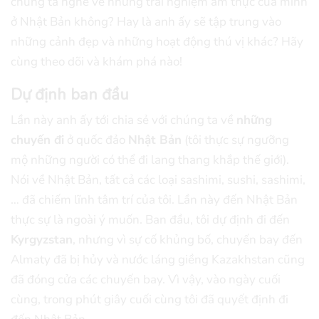
chúng ta nghe về những trải nghiệm ẩm thực của mình
ở Nhật Bản không? Hay là anh ấy sẽ tập trung vào
những cảnh đẹp và những hoạt động thú vị khác? Hãy
cùng theo dõi và khám phá nào!
Dự định ban đầu
Lần này anh ấy tới chia sẻ với chúng ta về
những
chuyến đi
ở quốc đảo
Nhật Bản
(tôi thực sự ngưỡng
mộ những người có thể đi lang thang khắp thế giới).
Nói về Nhật Bản, tất cả các loại sashimi, sushi, sashimi,
… đã chiếm lĩnh tâm trí của tôi. Lần này đến Nhật Bản
thực sự là ngoài ý muốn. Ban đầu, tôi dự định đi đến
Kyrgyzstan
, nhưng vì sự cố khủng bố, chuyến bay đến
Almaty đã bị hủy và nước láng giềng Kazakhstan cũng
đã đóng cửa các chuyến bay. Vì vậy, vào ngày cuối
cùng, trong phút giây cuối cùng tôi đã quyết định đi