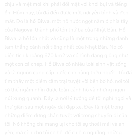
chịu và mệt mỏi khi phải đối mặt với khói bụi và tiếng
ồn. Hôm nay, tôi đã đến được một nơi yên bình và đẹp
mắt. Đó là
hồ Biwa
, một hồ nước ngọt nằm ở phía tây
của
Nagoya
, thành phố lớn thứ ba của Nhật Bản. Hồ
Biwa là hồ lớn nhất và cũng là một trong những danh
lam thắng cảnh nổi tiếng nhất của Nhật Bản. Nó có
diện tích khoảng 670 km2 và có hình dạng giống như
một con cá chép. Hồ Biwa có nhiều loài sinh vật sống
và là nguồn cung cấp nước cho hàng triệu người. Tôi đã
tìm thấy một điểm cắm trại tuyệt vời bên bờ hồ, nơi tôi
có thể ngắm nhìn được toàn cảnh hồ và những ngọn
núi xung quanh. Đây là nơi lý tưởng để tôi nghỉ ngơi và
thư giãn sau một ngày dài đạp xe. Đây là một trong
những điểm dừng chân tuyệt vời trong chuyến đi của
tôi. Nó không chỉ mang lại cho tôi sự thoải mái và an
yên, mà còn cho tôi cơ hội để chiêm ngưỡng những