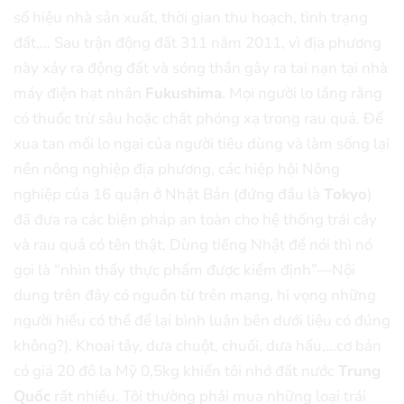
số hiệu nhà sản xuất, thời gian thu hoạch, tình trạng
đất,… Sau trận động đất 311 năm 2011, vì địa phương
này xảy ra động đất và sóng thần gây ra tai nạn tại nhà
máy điện hạt nhân
Fukushima
. Mọi người lo lắng rằng
có thuốc trừ sâu hoặc chất phóng xạ trong rau quả. Để
xua tan mối lo ngại của người tiêu dùng và làm sống lại
nền nông nghiệp địa phương, các hiệp hội Nông
nghiệp của 16 quận ở Nhật Bản (đứng đầu là
Tokyo
)
đã đưa ra các biện pháp an toàn cho hệ thống trái cây
và rau quả có tên thật. Dùng tiếng Nhật để nói thì nó
gọi là “nhìn thấy thực phẩm được kiểm định”—Nội
dung trên đây có nguồn từ trên mạng, hi vọng những
người hiểu có thể để lại bình luận bên dưới liệu có đúng
không?). Khoai tây, dưa chuột, chuối, dưa hấu,…cơ bản
có giá 20 đô la Mỹ 0,5kg khiến tôi nhớ đất nước
Trung
Quốc
rất nhiều. Tôi thường phải mua những loại trái