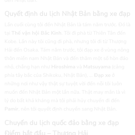
đến Nhật Bản.
Quyết định du lịch Nhật Bản bằng xe đạp
Lần cuối cùng tôi đến Nhật Bản là tám năm trước. Đó là
tại
Thế vận hội Bắc Kinh
. Tôi đi phà từ Thiên Tân đến
Kobe. Lần này tôi cũng đi phà, nhưng tôi đi từ Thượng
Hải đến Osaka. Tám năm trước, tôi đạp xe ở vùng nông
thôn miền nam Nhật Bản và đến thăm một số hòn đảo
nhỏ, chẳng hạn như
Hiroshima
và
Matsuyama
(cảng
phía tây bắc của Shikoku, Nhật Bản), …
Đạp xe
ở
những nơi như vậy thật sự tuyệt vời đến nỗi tôi luôn
muốn đến Nhật Bản một lần nữa. Thật may mắn là vì
lý do bất khả kháng mà tôi phải hủy chuyến đi đến
Pamir
, nên tôi quyết định chuyển sang Nhật Bản.
Chuyến du lịch quốc đảo bằng xe đạp
Điểm bắt đầu – Thượng Hải