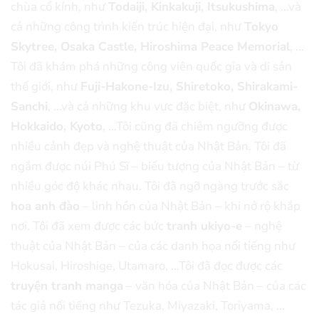
chùa cổ kính, như
Todaiji, Kinkakuji, Itsukushima
, …và
cả những công trình kiến trúc hiện đại, như
Tokyo
Skytree, Osaka Castle, Hiroshima Peace Memorial
, …
Tôi đã khám phá những công viên quốc gia và di sản
thế giới, như
Fuji-Hakone-Izu, Shiretoko, Shirakami-
Sanchi
, …và cả những khu vực đặc biệt, như
Okinawa,
Hokkaido, Kyoto
, …Tôi cũng đã chiêm ngưỡng được
nhiều cảnh đẹp và nghệ thuật của Nhật Bản. Tôi đã
ngắm được núi Phú Sĩ – biểu tượng của Nhật Bản – từ
nhiều góc độ khác nhau. Tôi đã ngỡ ngàng trước sắc
hoa anh đào
– linh hồn của Nhật Bản – khi nở rộ khắp
nơi. Tôi đã xem được các bức
tranh ukiyo-e
– nghệ
thuật của Nhật Bản – của các danh họa nổi tiếng như
Hokusai, Hiroshige, Utamaro, …Tôi đã đọc được các
truyện tranh manga
– văn hóa của Nhật Bản – của các
tác giả nổi tiếng như Tezuka, Miyazaki, Toriyama, …