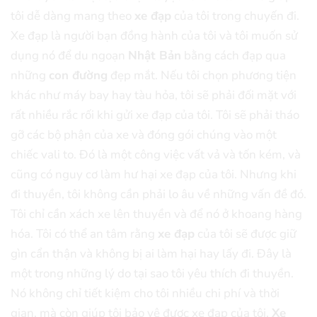
tôi dễ dàng mang theo
xe đạp
của tôi trong chuyến đi.
Xe đạp là người bạn đồng hành của tôi và tôi muốn sử
dụng nó để du ngoạn
Nhật Bản
bằng cách đạp qua
những
con đường
đẹp mắt. Nếu tôi chọn phương tiện
khác như máy bay hay tàu hỏa, tôi sẽ phải đối mặt với
rất nhiều rắc rối khi gửi xe đạp của tôi. Tôi sẽ phải tháo
gỡ các bộ phận của xe và đóng gói chúng vào một
chiếc vali to. Đó là một công việc vất vả và tốn kém, và
cũng có nguy cơ làm hư hại xe đạp của tôi. Nhưng khi
đi thuyền, tôi không cần phải lo âu về những vấn đề đó.
Tôi chỉ cần xách xe lên thuyền và để nó ở khoang hàng
hóa. Tôi có thể an tâm rằng
xe đạp
của tôi sẽ được giữ
gìn cẩn thận và không bị ai làm hại hay lấy đi. Đây là
một trong những lý do tại sao tôi yêu thích đi thuyền.
Nó không chỉ tiết kiệm cho tôi nhiều chi phí và thời
gian, mà còn giúp tôi bảo vệ được xe đạp của tôi.
Xe