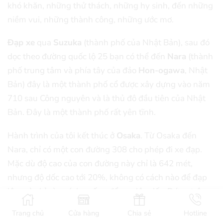
khó khăn, những thử thách, những hy sinh, đến những
niềm vui, những thành công, những ước mơ.
Đạp xe
qua
Suzuka
(thành phố của Nhật Bản), sau đó
dọc theo đường quốc lộ 25 bạn có thể đến
Nara
(thành
phố trung tâm và phía tây của đảo
Hon-ogawa
, Nhật
Bản) đây là một thành phố cổ được xây dựng vào năm
710 sau Công nguyên và là thủ đô đầu tiên của Nhật
Bản. Đây là một thành phố rất yên tĩnh.
Hành trình của tôi kết thúc ở
Osaka
. Từ Osaka đến
Nara, chỉ có một con đường 308 cho phép đi xe đạp.
Mặc dù độ cao của con đường này chỉ là 642 mét,
nhưng độ dốc cao tới 20%, không có cách nào để đạp
lên mà chỉ còn cách xuống đẩy xe lên dốc. Đứng trên
đỉnh dốc, bạn có thể nhìn thấy Osaka và ở điểm nhìn
Trang chủ
Cửa hàng
Chia sẻ
Hotline
này sẽ mang lại một cảm giác khác lạ. Sau đó hãy thật