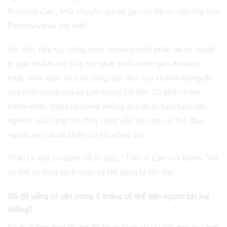
Rotonya Carr, MD, chuyên gia về gan tại Bệnh viện Đại học
Pennsylvania cho biết.
Với việc tiếp tục uống rượu, khoảng một phần ba số người
bị gan nhiễm mỡ tiếp tục phát triển viêm gan do rượu,
hoặc viêm gan, và cuối cùng dẫn đến sẹo và tình trạng đe
dọa tính mạng của xơ gan trong 10 đến 20 phần trăm
bệnh nhân. Ngay cả trong những giai đoạn tiên tiến này,
nghiên cứu cũng cho thấy rằng việc bỏ rượu có thể đảo
ngược sẹo và cải thiện cơ hội sống sót.
“Gan là một cơ quan rất kì diệu,” Tiến sĩ Carr nói thêm, “nó
có thể tự chữa lành ngay cả khi đang bị tổn hại.”
Bỏ đồ uống có cồn trong 1 tháng có thể đảo ngược tác hại
không?