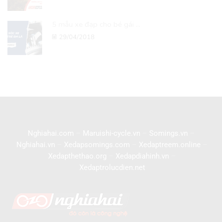
5 mẫu xe đạp cho bé gái ...
29/04/2018
Nghiahai.com
–
Maruishi-cycle.vn
–
Somings.vn
–
Nghiahai.vn
–
Xedapsomings.com
–
Xedaptreem.online
–
Xedapthethao.org
–
Xedapdiahinh.vn
–
Xedaptrolucdien.net