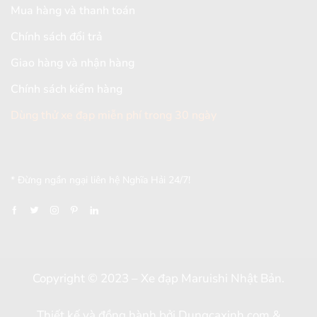
Mua hàng và thanh toán
Chính sách đổi trả
Giao hàng và nhận hàng
Chính sách kiểm hàng
Dùng thử xe đạp miễn phí trong 30 ngày
[mc4wp_form id="2579"]
* Đừng ngần ngại liên hệ Nghĩa Hải 24/7!
Copyright © 2023 – Xe đạp Maruishi Nhật Bản.
Thiết kế và đồng hành bởi
Dungcaxinh.com
&