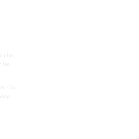
e nhẹ.
n leo
 để sửa
không