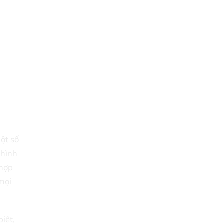
ột số
 hình
 hợp
 mọi
iệt,