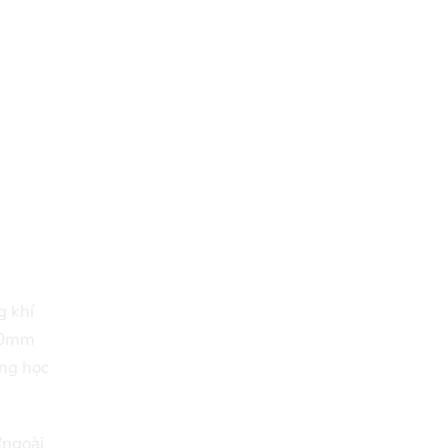
g khí
 30mm
ộng học
(ngoài