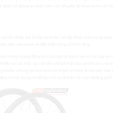
hể được sử dụng an toàn trên các chuyến đi theo nhóm và n
và còn được gọi là lốp xe khâu, vỏ lốp được may xung qua
ược dán vào vành xe đặc biệt cũng có hình ống.
iảm trọng lượng đáng kể của một bộ bánh xe, vì các lốp xe 
iểu tại các bản vá, nối liền với bề mặt lốp xe tiết xúc với m
Tuy nhiên, chúng lại khó bám và thậm chí khó di chuyển hơn 
đua chỉ sử dụng nó để leo núi và đi trên các con đường ghồ