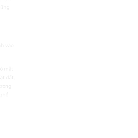
hững
nh vào
có mặt
ặt đất,
trong
 ghề.