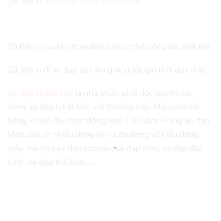
18, Bởi vì
đi xe đạp sẽ tốt cho cơ thể
19.Bởi vì sau khi đi xe đạp bạn có thể uống bia mát mẻ
20, Bởi vì đi xe đạp sẽ cảm giác được gió thổi qua mặt
Xe đạp Nghĩa Hải
là nhà phân phối độc quyền các
dòng xe đạp Nhật Bản với thương hiệu Maruishi nổi
tiếng, có bề dày hoạt động hơn 130 năm. Hãng xe đạp
Maruishi có nhiều dòng xe và đa dạng về kiểu dáng,
mẫu mã như xe đạp cào cào, xe đạp mini, xe đạp địa
hình, xe đạp thể thao,…