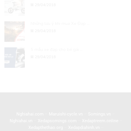
29/04/2018
Những lưu ý khi mua Xe Đạp ...
29/04/2018
5 mẫu xe đạp cho bé gái ...
29/04/2018
Nghiahai.com
–
Maruishi-cycle.vn
–
Somings.vn
–
Nghiahai.vn
–
Xedapsomings.com
–
Xedaptreem.online
–
Xedapthethao.org
–
Xedapdiahinh.vn
–