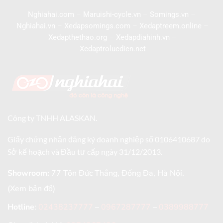
Nghiahai.com
–
Maruishi-cycle.vn
–
Somings.vn
–
Nghiahai.vn
–
Xedapsomings.com
–
Xedaptreem.online
–
Xedapthethao.org
–
Xedapdiahinh.vn
–
Xedaptrolucdien.net
Công ty TNHH ALASKAN.
Giấy chứng nhận đăng ký doanh nghiệp số 0106410687 do
Sở kế hoạch và Đầu tư cấp ngày 31/12/2013.
Showroom:
77 Tôn Đức Thắng, Đống Đa, Hà Nội.
(Xem bản đồ)
Hotline
:
02438237777
–
0967287777
–
0389988777