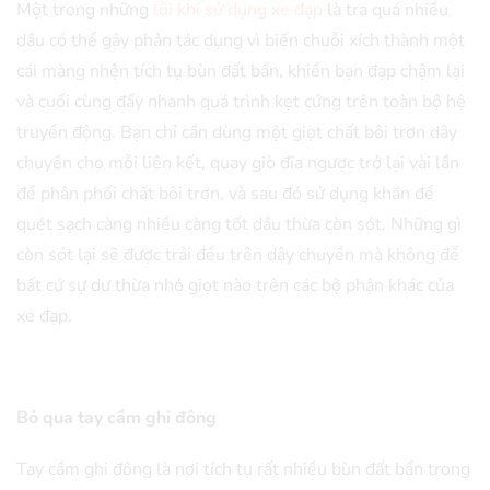
Một trong những
lỗi khi sử dụng xe đạp
là tra quá nhiều
dầu có thể gây phản tác dụng vì biến chuỗi xích thành một
cái màng nhện tích tụ bùn đất bẩn, khiến bạn đạp chậm lại
và cuối cùng đẩy nhanh quá trình kẹt cứng trên toàn bộ hệ
truyền động. Bạn chỉ cần dùng một giọt chất bôi trơn dây
chuyền cho mỗi liên kết, quay giò đĩa ngược trở lại vài lần
để phân phối chất bôi trơn, và sau đó sử dụng khăn để
quét sạch càng nhiều càng tốt dầu thừa còn sót. Những gì
còn sót lại sẽ được trải đều trên dây chuyền mà không để
bất cứ sự dư thừa nhỏ giọt nào trên các bộ phận khác của
xe đạp.
Bỏ qua tay cầm ghi đông
Tay cầm ghi đông là nơi tích tụ rất nhiều bùn đất bẩn trong