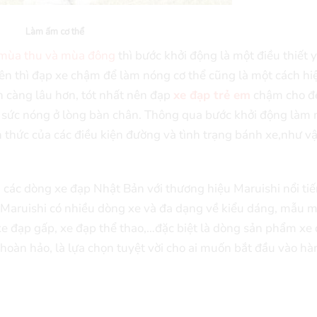
Làm ấm cơ thể
 mùa thu và mùa đông
thì bước khởi động là một điều thiết 
ên thì đạp xe chậm để làm nóng cơ thể cũng là một cách hi
n càng lâu hơn, tót nhất nên đạp
xe đạp trẻ em
chậm cho đ
và sức nóng ở lòng bàn chân. Thông qua bước khởi động làm
n thức của các điều kiện đường và tình trạng bánh xe,như v
các dòng xe đạp Nhật Bản với thương hiệu Maruishi nổi tiế
Maruishi có nhiều dòng xe và đa dạng về kiểu dáng, mẫu 
 xe đạp gấp, xe đạp thể thao,…đặc biệt là dòng sản phẩm xe
hoàn hảo, là lựa chọn tuyệt vời cho ai muốn bắt đầu vào hà