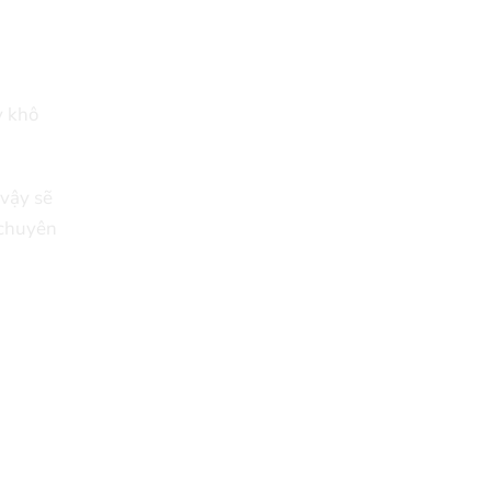
y khô
 vậy sẽ
 chuyên