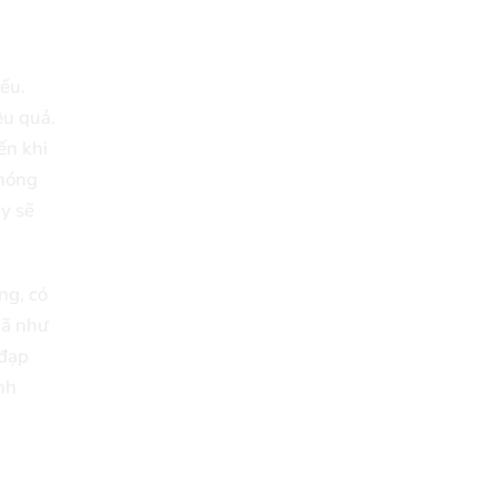
yếu.
ệu quả.
ến khi
 nóng
ậy sẽ
ng, có
mã như
 đạp
nh