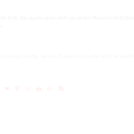
nhất được độc quyền phân phối sản phẩm Maruishi Nhật Bản
m.
ap the thao
,
Xe đạp cào cào
,
Xe đạp mini
,
Xe đạp Nhật
,
Xe đạp N