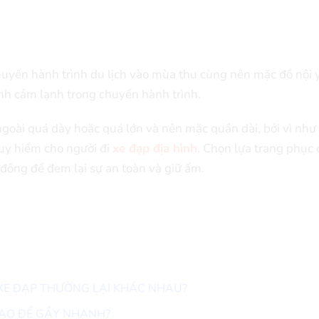
 chuyến hành trình du lịch vào mùa thu cùng nên mặc đồ nội 
nh cảm lạnh trong chuyến hành trình.
goài quá dày hoặc quá lớn và nên mặc quần dài, bởi vì như
guy hiểm cho người đi
xe đạp địa hình
. Chọn lựa trang phục
ông để đem lại sự an toàn và giữ ấm.
À XE ĐẠP THƯỜNG LẠI KHÁC NHAU?
SAO ĐỂ GẦY NHANH?