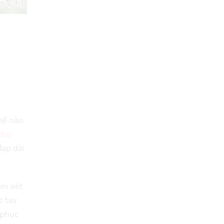
thế nào
cho
đạp dài
em xét
c tay
 phục