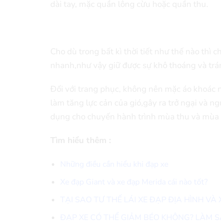
dài tay, mặc quần lông cừu hoặc quần thu.
Cho dù trong bất kì thời tiết như thế nào thì
nhanh,như vậy giữ được sự khô thoáng và trá
Đối với trang phục, không nên mặc áo khoác n
làm tăng lực cản của gió,gây ra trở ngại và n
dụng cho chuyến hành trình mùa thu và mùa đ
Tìm hiểu thêm :
Những điều cần hiểu khi đạp xe
Xe đạp Giant và xe đạp Merida cái nào tốt?
TẠI SAO TƯ THẾ LÁI XE ĐẠP ĐỊA HÌNH V
ĐẠP XE CÓ THỂ GIẢM BÉO KHÔNG? LÀM 