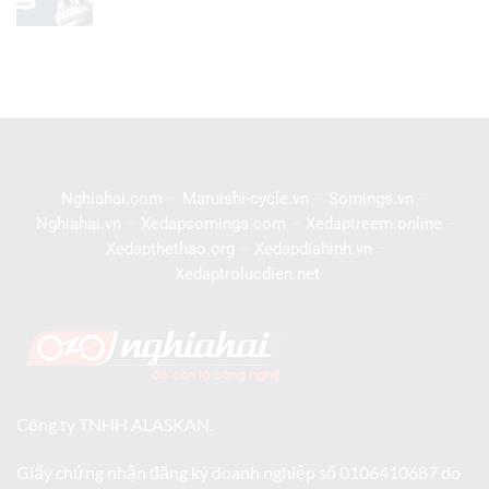
Nghiahai.com
–
Maruishi-cycle.vn
–
Somings.vn
–
Nghiahai.vn
–
Xedapsomings.com
–
Xedaptreem.online
–
Xedapthethao.org
–
Xedapdiahinh.vn
–
Xedaptrolucdien.net
Công ty TNHH ALASKAN.
Giấy chứng nhận đăng ký doanh nghiệp số 0106410687 do