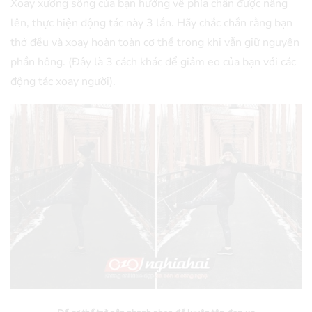
Xoay xương sống của bạn hướng về phía chân được nâng
lên, thực hiện động tác này 3 lần. Hãy chắc chắn rằng bạn
thở đều và xoay hoàn toàn cơ thể trong khi vẫn giữ nguyên
phần hông. (Đây là 3 cách khác để giảm eo của bạn với các
động tác xoay người).