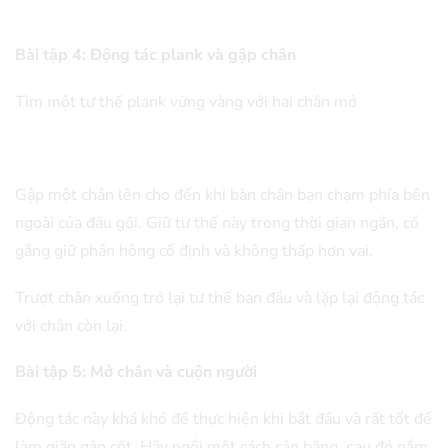
Bài tập 4: Động tác plank và gập chân
Tìm một tư thế plank vững vàng với hai chân mở
Gập một chân lên cho đến khi bàn chân bạn chạm phía bên
ngoài của đầu gối. Giữ tư thế này trong thời gian ngắn, cố
gắng giữ phần hông cố định và không thấp hơn vai.
Trượt chân xuống trở lại tư thế ban đầu và lặp lại động tác
với chân còn lại.
Bài tập 5: Mở chân và cuộn người
Động tác này khá khó để thực hiện khi bắt đầu và rất tốt để
làm giãn gân cốt. Hãy ngồi một cách cân bằng, sau đó nắm