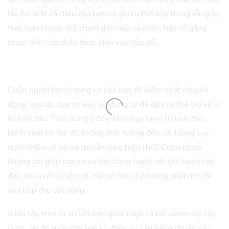
lấy hai mắt cá chân của bạn và giữ tư thế này trong vài giây.
Nếu bạn không thể chạm đến mắt cá chân, hãy cố gắng
chạm đến bắp chân hoặc phía sau đầu gối.
Cuộn người lại sử dụng cơ của bạn để kiểm soát chuyển
động, sau đó duy trì việc sử dụng cơ để đưa cơ thể trở về vị
trí bạn đầu. Tạm dừng ở đây. Khi quay lại vị trí ban đầu,
kiểm soát cơ thể để không ảnh hưởng đến cổ. Đừng suy
nghĩ nhiều về nó và chỉ cần thực hiện thôi! Cuộn người
không chỉ giúp bạn có sự cân bằng tuyệt vời khi luyện tập
đạp xa và rèn luyện cơ, mà nó còn là phương pháp tốt để
xoa bóp cho cột sống.
5 bài tập trên là sự kết hợp giữa Yoga và bài warm-up tập
Gym, do đó giúp cho bạn có được sự cân bằng chuẩn xác