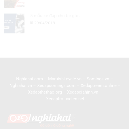
5 mẫu xe đạp cho bé gái ...
29/04/2018
Nghiahai.com
–
Maruishi-cycle.vn
–
Somings.vn
–
Nghiahai.vn
–
Xedapsomings.com
–
Xedaptreem.online
–
Xedapthethao.org
–
Xedapdiahinh.vn
–
Xedaptrolucdien.net