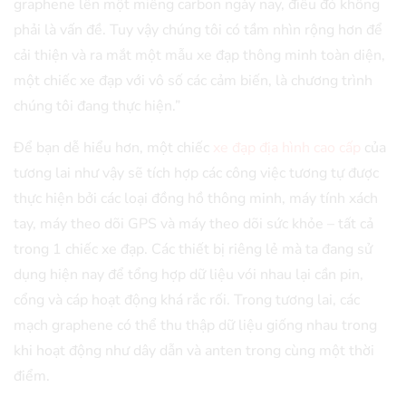
graphene lên một miếng carbon ngày nay, điều đó không
phải là vấn đề. Tuy vậy chúng tôi có tầm nhìn rộng hơn để
cải thiện và ra mắt một mẫu xe đạp thông minh toàn diện,
một chiếc xe đạp với vô số các cảm biến, là chương trình
chúng tôi đang thực hiện.”
Để bạn dễ hiểu hơn, một chiếc
xe đạp địa hình cao cấp
của
tương lai như vậy sẽ tích hợp các công việc tương tự được
thực hiện bởi các loại đồng hồ thông minh, máy tính xách
tay, máy theo dõi GPS và máy theo dõi sức khỏe – tất cả
trong 1 chiếc xe đạp. Các thiết bị riêng lẻ mà ta đang sử
dụng hiện nay để tổng hợp dữ liệu vói nhau lại cần pin,
cổng và cáp hoạt động khá rắc rối. Trong tương lai, các
mạch graphene có thể thu thập dữ liệu giống nhau trong
khi hoạt động như dây dẫn và anten trong cùng một thời
điểm.