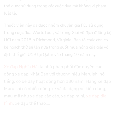
thể được sử dụng trong các cuộc đua mà không vi phạm
luật lệ.
Thuốc viên này đã được nhóm chuyên gia FDJ sử dụng
trong cuộc đua WorldTour, và trong Giải vô địch đường bộ
UCI năm 2015 ở Richmond, Virginia. Ban tổ chức còn có
kế hoạch thử lại lần nữa trong suốt mùa nóng của giải vô
địch thế giới U19 tại Qatar vào tháng 10 năm nay.
Xe đạp Nghĩa Hải
là nhà phân phối độc quyền các
dòng xe đạp Nhật Bản với thương hiệu Maruishi nổi
tiếng, có bề dày hoạt động hơn 130 năm. Hãng xe đạp
Maruishi có nhiều dòng xe và đa dạng về kiểu dáng,
mẫu mã như xe đạp cào cào, xe đạp mini,
xe đạp địa
hình
, xe đạp thể thao,…