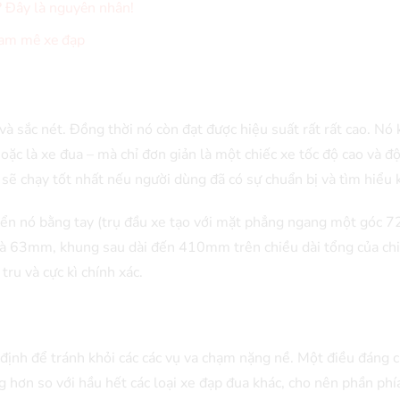
? Đây là nguyên nhân!
 đam mê xe đạp
và sắc nét. Đồng thời nó còn đạt được hiệu suất rất rất cao. Nó
oặc là xe đua – mà chỉ đơn giản là một chiếc xe tốc độ cao và độ
ó sẽ chạy tốt nhất nếu người dùng đã có sự chuẩn bị và tìm hiểu k
ển nó bằng tay (trụ đầu xe tạo với mặt phẳng ngang một góc 72
 là 63mm, khung sau dài đến 410mm trên chiều dài tổng của ch
tru và cực kì chính xác.
định để tránh khỏi các các vụ va chạm nặng nề. Một điều đáng ch
 hơn so với hầu hết các loại xe đạp đua khác, cho nên phần phí