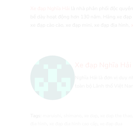
Xe đạp Nghĩa Hải
là nhà phân phối độc quyền 
bề dày hoạt động hơn 130 năm. Hãng xe đạp 
xe đạp cào cào, xe đạp mini, xe đạp địa hình,
Xe đạp Nghĩa Hải
Nghĩa Hải là đơn vị duy 
toàn bộ Lãnh thổ Việt Na
Tags:
maruishi
,
shimano
,
xe dap
,
xe dap the thao
địa hình
,
xe đạp địa hình cao cấp
,
xe đạp đua