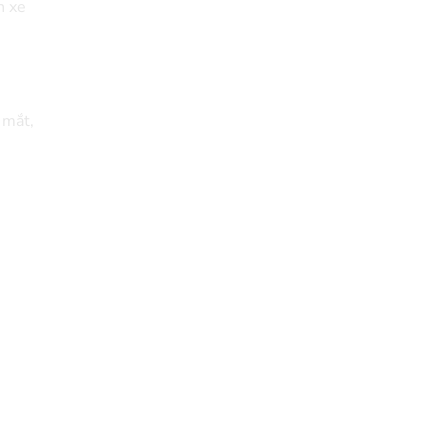
h xe
 mắt,