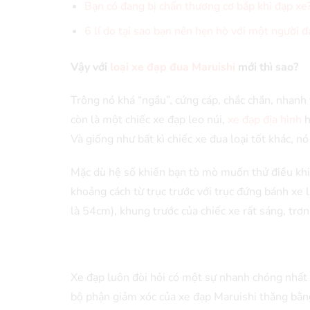
Bạn có đang bị chấn thương cơ bắp khi đạp xe
6 lí do tại sao bạn nên hẹn hò với một người
Vậy với
loại xe đạp đua Maruishi
mới thì sao?
Trông nó khá “ngầu”, cứng cáp, chắc chắn, nhanh 
còn là một chiếc xe đạp leo núi,
xe đạp địa hình
h
Và giống như bất kì chiếc xe đua loại tốt khác, n
Mặc dù hệ số khiến bạn tò mò muốn thử điều khi
khoảng cách từ trục trước với trục đứng bánh xe
là 54cm), khung trước của chiếc xe rất sáng, trơn 
Xe đạp luôn đòi hỏi có một sự nhanh chóng nhất 
bộ phận giảm xóc của xe đạp Maruishi thăng bằng