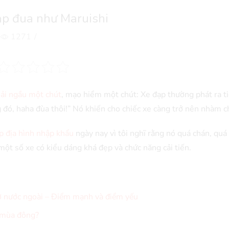
ạp đua như Maruishi
1271
/
hải ngầu một chút
, mạo hiểm một chút: Xe đạp thường phát ra t
 đó, haha đùa thôi!” Nó khiến cho chiếc xe càng trở nên nhàm c
p địa hình nhập khẩu
ngày nay vì tôi nghĩ rằng nó quá chán, quá 
một số xe có kiểu dáng khá đẹp và chức năng cải tiến.
 ở nước ngoài – Điểm mạnh và điểm yếu
g mùa đông?