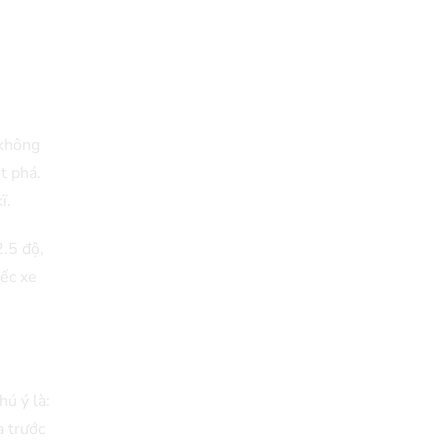
 không
t phá.
ĩ.
.5 độ,
iếc xe
ú ý là:
a trước