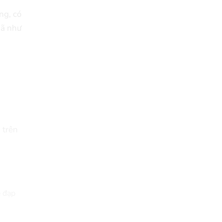
ng, có
mã như
 trên
 đạp