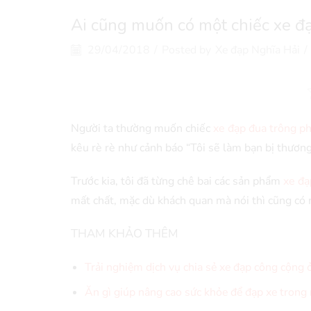
Ai cũng muốn có một chiếc xe đ
29/04/2018
/
Posted by
Xe đạp Nghĩa Hải
/
Người ta thường muốn chiếc
xe đạp đua trông p
kêu rè rè như cảnh báo “Tôi sẽ làm bạn bị thương
Trước kia, tôi đã từng chê bai các sản phẩm
xe đạ
mất chất, mặc dù khách quan mà nói thì cũng có 
THAM KHẢO THÊM
Trải nghiệm dịch vụ chia sẻ xe đạp công cộng
Ăn gì giúp nâng cao sức khỏe để đạp xe tron