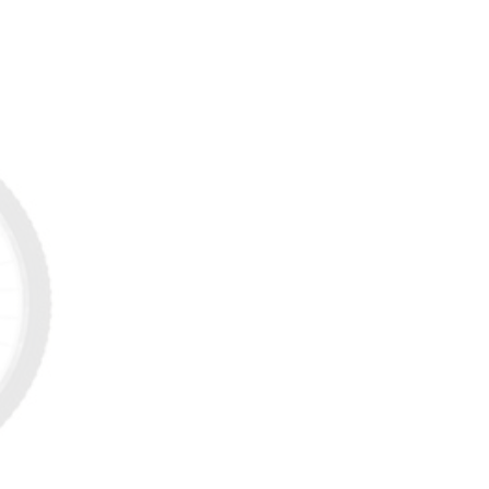
29/04/2018
Review Đập Hộp Xe
Đạp Trẻ Em ...
29/04/2018
Bách Khoa Toàn Thư
Toàn Tập (Cập ...
29/04/2018
Những lưu ý khi mua Xe
Đạp ...
29/04/2018
5 mẫu xe đạp cho bé
gái ...
29/04/2018