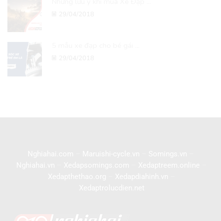
Những lưu ý khi mua Xe Đạp ...
29/04/2018
5 mẫu xe đạp cho bé gái ...
29/04/2018
Nghiahai.com
–
Maruishi-cycle.vn
–
Somings.vn
–
Nghiahai.vn
–
Xedapsomings.com
–
Xedaptreem.online
–
Xedapthethao.org
–
Xedapdiahinh.vn
–
Xedaptrolucdien.net