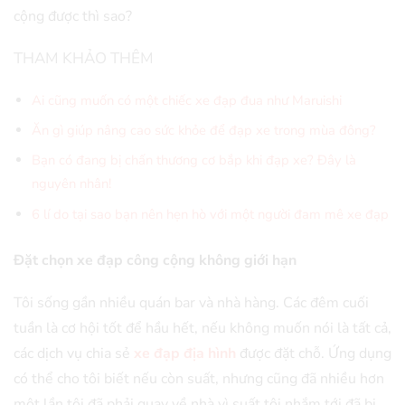
cộng được thì sao?
THAM KHẢO THÊM
Ai cũng muốn có một chiếc xe đạp đua như Maruishi
Ăn gì giúp nâng cao sức khỏe để đạp xe trong mùa đông?
Bạn có đang bị chấn thương cơ bắp khi đạp xe? Đây là
nguyên nhân!
6 lí do tại sao bạn nên hẹn hò với một người đam mê xe đạp
Đặt chọn xe đạp công cộng không giới hạn
Tôi sống gần nhiều quán bar và nhà hàng. Các đêm cuối
tuần là cơ hội tốt để hầu hết, nếu không muốn nói là tất cả,
các dịch vụ chia sẻ
xe đạp địa hình
được đặt chỗ. Ứng dụng
có thể cho tôi biết nếu còn suất, nhưng cũng đã nhiều hơn
một lần tôi đã phải quay về nhà vì suất tôi nhắm tới đã bị