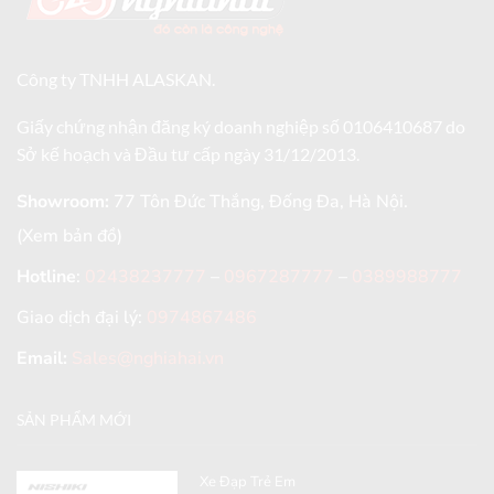
Công ty TNHH ALASKAN.
Giấy chứng nhận đăng ký doanh nghiệp số 0106410687 do
Sở kế hoạch và Đầu tư cấp ngày 31/12/2013.
Showroom:
77 Tôn Đức Thắng, Đống Đa, Hà Nội.
(Xem bản đồ)
Hotline
:
02438237777
–
0967287777
–
0389988777
Giao dịch đại lý:
0974867486
Email:
Sales@nghiahai.vn
SẢN PHẨM MỚI
Xe Đạp Trẻ Em