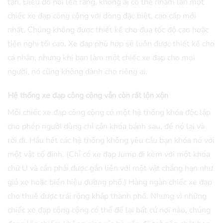
tận. Điều đó nói lên rằng, không ai có thể nhầm lẫn một
chiếc xe đạp công cộng với dòng đặc biệt, cao cấp mới
nhất. Chúng không được thiết kế cho đua tốc độ cao hoặc
tiện nghi tối cao. Xe đạp phù hợp sẽ luôn được thiết kế cho
cá nhân, nhưng khi bạn làm một chiếc xe đạp cho mọi
người, nó cũng không dành cho riêng ai.
Hệ thống xe đạp công cộng vẫn còn rất lộn xộn
Mỗi chiếc xe đạp công cộng có một hệ thống khóa độc lập
cho phép người dùng chỉ cần khóa bánh sau, để nó lại và
rời đi. Hầu hết các hệ thống không yêu cầu bạn khóa nó với
một vật cố định. (Chỉ có xe đạp Jump đi kèm với một khóa
chữ U và cần phải được gắn liền với một vật chẳng hạn như
giỏ xe hoặc biển hiệu đường phố.) Hàng ngàn chiếc xe đạp
cho thuê được trải rộng khắp thành phố. Nhưng vì những
chiếc xe đạp công cộng có thể để lại bất cứ nơi nào, chúng