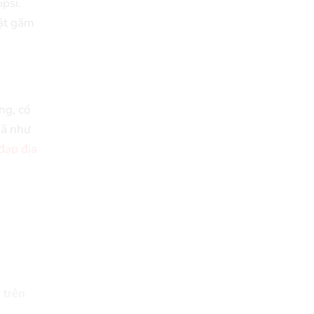
psi.
vật găm
ng, có
mã như
đạp địa
 trên