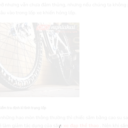
 vỡ nhưng vẫn chưa đâm thủng, nhưng nếu chúng ta không 
 sâu vào trong lốp xe khiến hỏng lốp.
iểm tra định kì tình trạng lốp
ài những hao mòn thông thường thì chiếc săm bằng cao su s
 sẽ làm giảm tác dụng của săm
xe đạp thể thao
. Nên khi săm