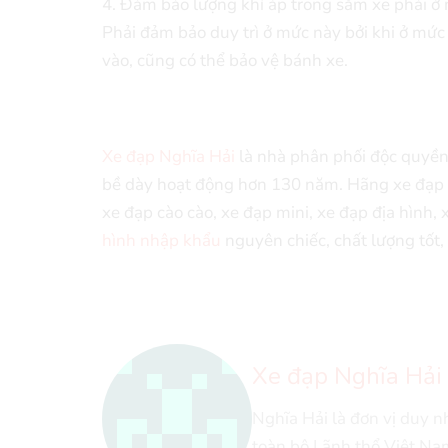
4. Đảm bảo lượng khí áp trong săm xe phải ở
Phải đảm bảo duy trì ở mức này bởi khi ở mức 
vào, cũng có thể bảo vệ bánh xe.
Xe đạp Nghĩa Hải
là nhà phân phối độc quyền 
bề dày hoạt động hơn 130 năm. Hãng xe đạp 
xe đạp cào cào, xe đạp mini, xe đạp địa hình
hình nhập khẩu
nguyên chiếc, chất lượng tốt, 
Xe đạp Nghĩa Hải
Nghĩa Hải là đơn vị duy 
toàn bộ Lãnh thổ Việt Na