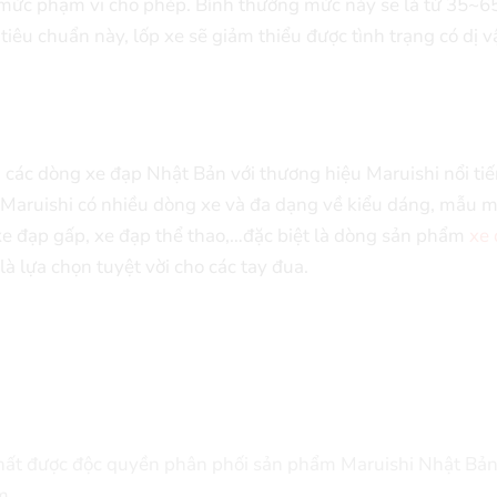
 mức phạm vi cho phép. Bình thường mức này sẽ là từ 35~65
tiêu chuẩn này, lốp xe sẽ giảm thiểu được tình trạng có dị 
các dòng xe đạp Nhật Bản với thương hiệu Maruishi nổi tiế
Maruishi có nhiều dòng xe và đa dạng về kiểu dáng, mẫu 
, xe đạp gấp, xe đạp thể thao,…đặc biệt là dòng sản phẩm
xe 
là lựa chọn tuyệt vời cho các tay đua.
nhất được độc quyền phân phối sản phẩm Maruishi Nhật Bản
m.