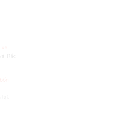
p
xe
vả. Rắc
bốn
lại.