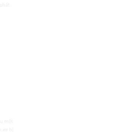
phát
au một
 xe bị