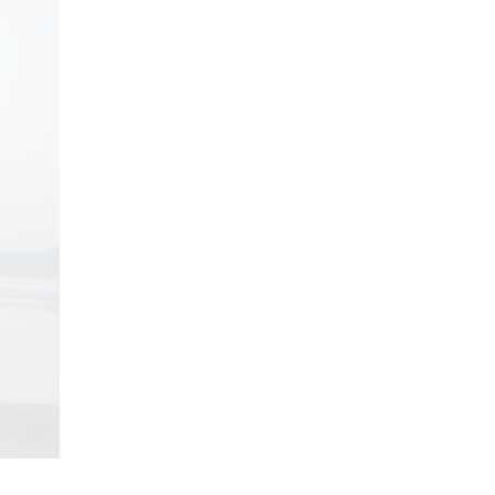
29/04/2018
Review Đập Hộp Xe
Đạp Trẻ Em ...
29/04/2018
Bách Khoa Toàn Thư
Toàn Tập (Cập ...
29/04/2018
Những lưu ý khi mua Xe
Đạp ...
29/04/2018
5 mẫu xe đạp cho bé
gái ...
29/04/2018