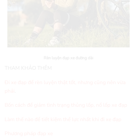
Rèn luyện đạp xe đường dài
THAM KHẢO THÊM
Đi xe đạp để rèn luyện thật tốt, nhưng cũng nên vừa
phải
.
Bốn cách để giảm tình trạng thủng lốp, nổ lốp xe đạp
Làm thế nào để tiết kiệm thể lực nhất khi đi xe đạp
Phương pháp đạp xe