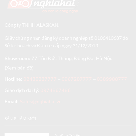
Công ty TNHH ALASKAN.
Giấy chứng nhận đăng ký doanh nghiệp số 0106410687 do
Sở kế hoạch và Đầu tư cấp ngày 31/12/2013.
Showroom:
77 Tôn Đức Thắng, Đống Đa, Hà Nội.
(Xem bản đồ)
Hotline
:
02438237777
–
0967287777
–
0389988777
Giao dịch đại lý:
0974867486
Email:
Sales@nghiahai.vn
SẢN PHẨM MỚI
Xe Đạp Trẻ Em