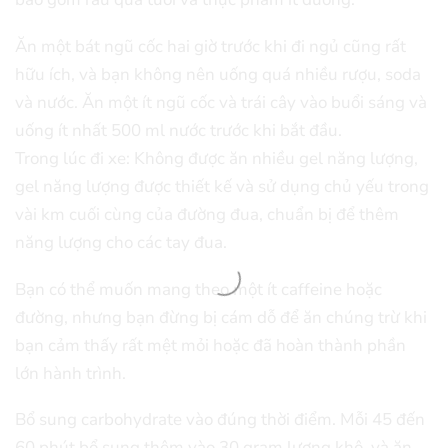
Ăn một bát ngũ cốc hai giờ trước khi đi ngủ cũng rất
hữu ích, và bạn không nên uống quá nhiều rượu, soda
và nước. Ăn một ít ngũ cốc và trái cây vào buổi sáng và
uống ít nhất 500 ml nước trước khi bắt đầu.
Trong lúc đi xe: Không được ăn nhiều gel năng lượng,
gel năng lượng được thiết kế và sử dụng chủ yếu trong
vài km cuối cùng của đường đua, chuẩn bị để thêm
năng lượng cho các tay đua.
Bạn có thể muốn mang theo một ít caffeine hoặc
đường, nhưng bạn đừng bị cám dỗ để ăn chúng trừ khi
bạn cảm thấy rất mệt mỏi hoặc đã hoàn thành phần
lớn hành trình.
Bổ sung carbohydrate vào đúng thời điểm. Mỗi 45 đến
60 phút bổ sung thêm vào 30 gram lương khô, và ăn