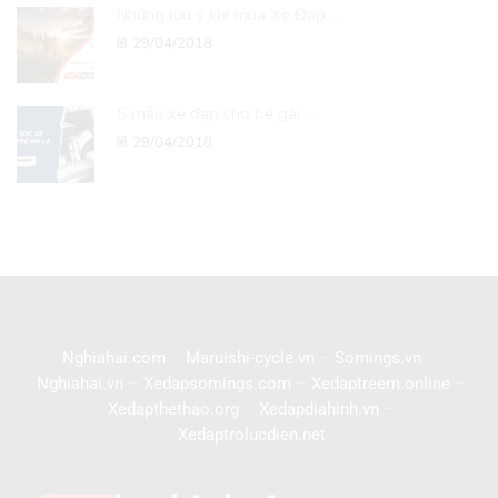
Những lưu ý khi mua Xe Đạp ...
29/04/2018
5 mẫu xe đạp cho bé gái ...
29/04/2018
Nghiahai.com
–
Maruishi-cycle.vn
–
Somings.vn
–
Nghiahai.vn
–
Xedapsomings.com
–
Xedaptreem.online
–
Xedapthethao.org
–
Xedapdiahinh.vn
–
Xedaptrolucdien.net