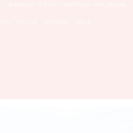
Showroom: 77 Tôn Đức Thắng, Đống Đa, Hà Nội
Chỉ đường
THIỆU
KIẾN THỨC
SẢN PHẨM
LIÊN HỆ