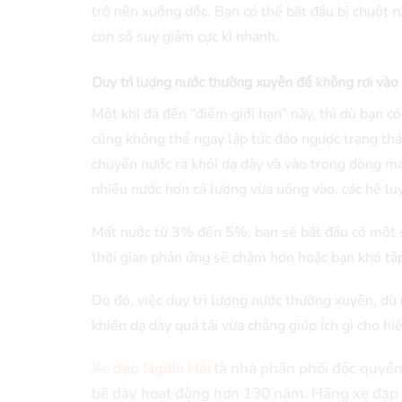
trở nên xuống dốc. Bạn có thể bắt đầu bị chuột 
con số suy giảm cực kì nhanh.
Duy trì lượng nước thường xuyên để không rơi vào t
Một khi đã đến “điểm giới hạn” này, thì dù bạn c
cũng không thể ngay lập tức đảo ngược trạng thái
chuyển nước ra khỏi dạ dày và vào trong dòng má
nhiều nước hơn cả lượng vừa uống vào, các hệ lụ
Mất nước từ 3% đến 5%, bạn sẽ bắt đầu có một s
thời gian phản ứng sẽ chậm hơn hoặc bạn khó tập 
Do đó, việc duy trì lượng nước thường xuyên, dù 
khiến dạ dày quá tải vừa chẳng giúp ích gì cho h
Xe đạp Nghĩa Hải
là nhà phân phối độc quyền 
bề dày hoạt động hơn 130 năm. Hãng xe đạp 