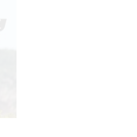
29/04/2018
Review Đập Hộp Xe
Đạp Trẻ Em ...
29/04/2018
Bách Khoa Toàn Thư
Toàn Tập (Cập ...
29/04/2018
Những lưu ý khi mua Xe
Đạp ...
29/04/2018
5 mẫu xe đạp cho bé
gái ...
29/04/2018