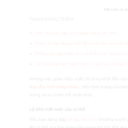
Mất nước có ản
THAM KHẢO THÊM
Mẹo mua xe đạp cho người dáng vóc nhỏ
Chọn xe đạp đúng cách để tránh đau mỏi khi đ
Những tip cấp nước cho cơ thể trước và sau kh
10 lí do bạn nên nghỉ ngơi 1 tuần sau khi tập 
Nhưng việc giảm hiệu suất chỉ là sự khởi đầu củ
đạp địa hình nhập khẩu
. Nếu tình trạng của bạn
trọng và sự chậm trễ nhận thức.
Lộ trình mất nước của cơ thể
Nếu bạn đang đạp
xe đạp địa hình
thường xuyên, 
độ cơ thể của bạn nóng lên trong khi tập thể dục