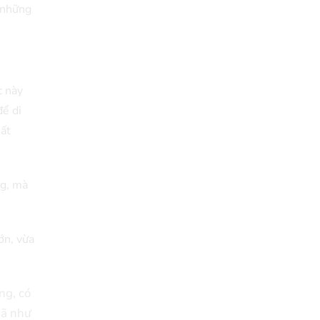
y những
c này
để di
mất
ng, mà
ớn, vừa
ng, có
mã như