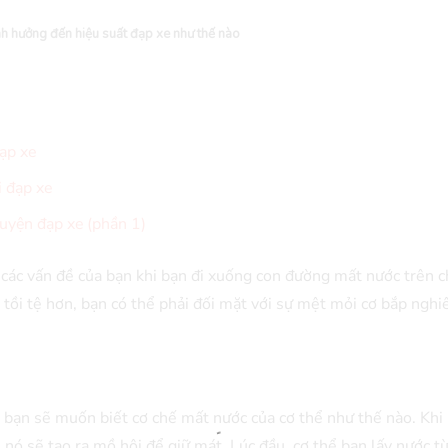
h hưởng đến hiệu suất đạp xe như thế nào
ạp xe
i đạp xe
luyện đạp xe (phần 1)
a các vấn đề của bạn khi bạn đi xuống con đường mất nước trên 
 tồi tệ hơn, bạn có thể phải đối mặt với sự mệt mỏi cơ bắp ngh
bạn sẽ muốn biết cơ chế mất nước của cơ thể như thế nào. Khi 
, nó sẽ tạo ra mồ hôi để giữ mát. Lúc đầu, cơ thể bạn lấy nước t