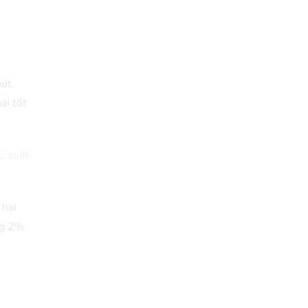
út.
ái tốt
u suất
 hại
ảng 2%