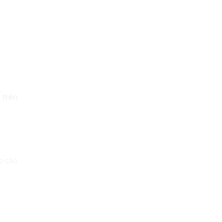
 trên
p cào