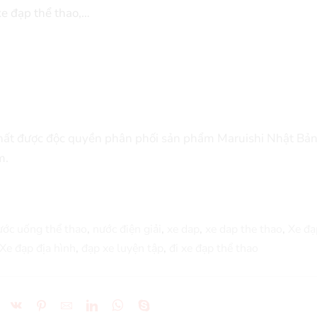
xe đạp thể thao,…
nhất được độc quyền phân phối sản phẩm Maruishi Nhật Bản
m.
ước uống thể thao
,
nước điện giải
,
xe dap
,
xe dap the thao
,
Xe đạ
Xe đạp địa hình
,
đạp xe luyện tập
,
đi xe đạp thể thao