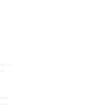
chiếc
xe
iêm
nhiệt
ừ máu,