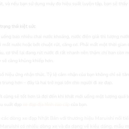
rút, và nếu bạn sử dụng máy đo hiệu suất luyện tập, bạn sẽ thấ
rạng thái kiệt sức
ó uống bao nhiêu chai nước khoáng, nước điện giải thì lượng nướ
 mất nước hoặc bớt chuột rút, căng cơ. Phải mất một thời gian 
u, cơ thể lại đang rút nước đi rất nhanh nên thậm chí bạn còn 
y sẽ càng khủng khiếp hơn.
ố hiệu ứng nhận thức. Tỷ lệ cảm nhận của bạn không chỉ sẽ tă
trung hơn – đây là hai trở ngại lớn cho người đi xe đạp.
ít cũng sẽ tốt hơn là đợi đến khi khát mới uống một lượng quá l
iệu suất đạp
xe đạp địa hình cao cấp
của bạn.
các dòng xe đạp Nhật Bản với thương hiệu Maruishi nổi tiế
Maruishi có nhiều dòng xe và đa dạng về kiểu dáng, mẫu 