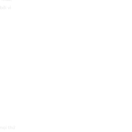
bởi vì
 mọi thứ