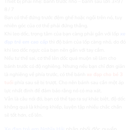
Thiết bị phải nhẹ: bánh trước nhỏ – bánh sau lớn 3×9 /
8 / 7
Bạn có thể đứng trước đệm ghế hoặc ngồi trên nó, tuy
nhiên góc của cơ thể phải đứng thẳng.
Khi leo dốc, trọng tâm của bạn càng phải gần với lốp
xe
đạp trẻ em cao cấp
thì độ bám của lốp càng nhỏ, do đó
khi leo dốc ngực của bạn nên gần với tay cầm.
Nếu tư thế sai, cơ thể lên dốc quá muộn sẽ làm cho
bánh trước có độ nghiêng. Nhưng nếu bạn chỉ đơn giản
là nghiêng về phía trước, có thể bánh
xe đạp cho bé 3
tuổi
phía sau sẽ bị trượt. Cho nên bánh sau cần một áp
lực nhất định để đảm bảo rằng nó có ma xát.
Vẫn là câu nói đó, bạn có thể tạo ra sự khác biệt, độ dốc
không quá là khủng khiếp, luyện tập nhiều chắc chắn
sẽ tốt hơn, cố lên.
Xe đạp trẻ em Nghĩa Hải
phân phối độc quyền