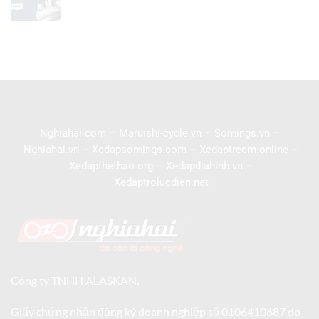
Nghiahai.com
–
Maruishi-cycle.vn
–
Somings.vn
–
Nghiahai.vn
–
Xedapsomings.com
–
Xedaptreem.online
–
Xedapthethao.org
–
Xedapdiahinh.vn
–
Xedaptrolucdien.net
Công ty TNHH ALASKAN.
Giấy chứng nhận đăng ký doanh nghiệp số 0106410687 do