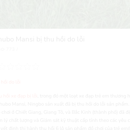
bo Mansi bị thu hồi do lỗi
773
/
ồi do lỗi
u hồi xe đạp bị lỗi
, trong đó một loạt xe đạp trẻ em thương 
hubo Mansi, Ningbo sản xuất đã bị thu hồi do lỗi sản phẩm.
hơi ở Chiết Giang, Giang Tô, và Bắc Kinh (thành phố) đã đệ
 lý chất lượng và Giám sát kỹ thuật cấp tỉnh theo các yêu 
uyết định thi hành thu hồi 6 lô sản phẩm đồ chơi của trẻ em