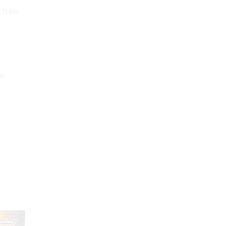
 trên
ạp