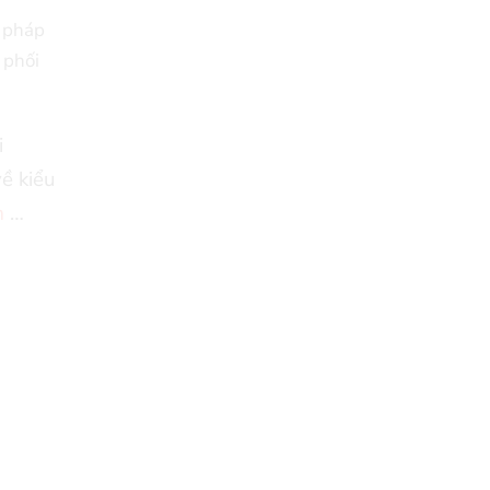
n pháp
 phối
i
ề kiểu
m
…