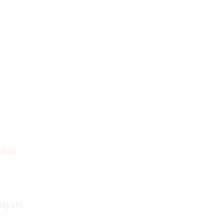
 đạp
ơng khi