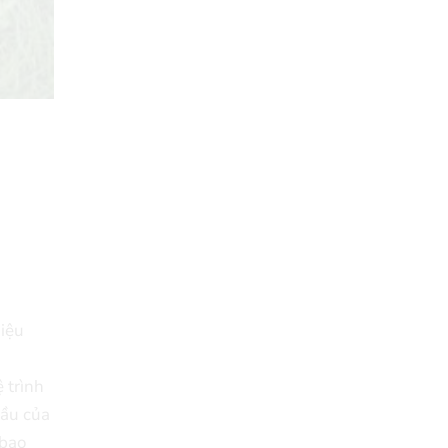
hiệu
 trình
cầu của
(bao