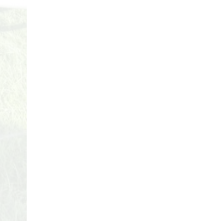
29/04/2018
Review Đập Hộp Xe
Đạp Trẻ Em ...
29/04/2018
Bách Khoa Toàn Thư
Toàn Tập (Cập ...
29/04/2018
Những lưu ý khi mua Xe
Đạp ...
29/04/2018
5 mẫu xe đạp cho bé
gái ...
29/04/2018