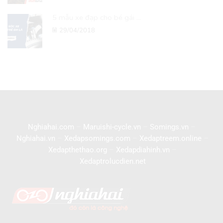
5 mẫu xe đạp cho bé gái ...
29/04/2018
Nghiahai.com
–
Maruishi-cycle.vn
–
Somings.vn
–
Nghiahai.vn
–
Xedapsomings.com
–
Xedaptreem.online
–
Xedapthethao.org
–
Xedapdiahinh.vn
–
Xedaptrolucdien.net