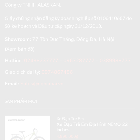
Công ty TNHH ALASKAN.
Giấy chứng nhận đăng ký doanh nghiệp số 0106410687 do
Sở kế hoạch và Đầu tư cấp ngày 31/12/2013.
Showroom:
77 Tôn Đức Thắng, Đống Đa, Hà Nội.
(Xem bản đồ)
Hotline
:
02438237777
–
0967287777
–
0389988777
Giao dịch đại lý:
0974867486
Email:
Sales@nghiahai.vn
SẢN PHẨM MỚI
Xe Đạp Trẻ Em
Xe Đạp Trẻ Em Địa Hình NEMO 22
Inches
4,990,000
₫