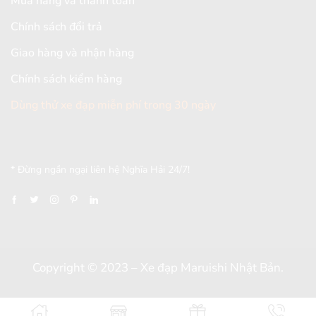
Mua hàng và thanh toán
Chính sách đổi trả
Giao hàng và nhận hàng
Chính sách kiểm hàng
Dùng thử xe đạp miễn phí trong 30 ngày
[mc4wp_form id="2579"]
* Đừng ngần ngại liên hệ Nghĩa Hải 24/7!
Copyright © 2023 – Xe đạp Maruishi Nhật Bản.
Thiết kế và đồng hành bởi
Dungcaxinh.com
&