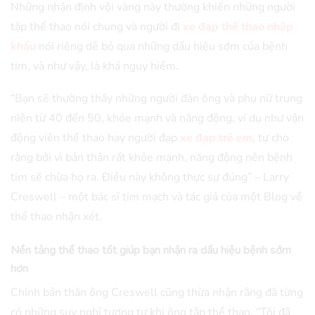
Những nhận định vội vàng này thường khiến những người
tập thể thao nói chung và người đi
xe đạp thể thao nhập
khẩu
nói riêng dễ bỏ qua những dấu hiệu sớm của bệnh
tim, và như vậy, là khá nguy hiểm.
“Bạn sẽ thường thấy những người đàn ông và phụ nữ trung
niên từ 40 đến 50, khỏe mạnh và năng động, ví dụ như vận
động viên thể thao hay người đạp
xe đạp trẻ em
, tự cho
rằng bởi vì bản thân rất khỏe mạnh, năng động nên bệnh
tim sẽ chừa họ ra. Điều này không thực sự đúng” – Larry
Creswell – một bác sĩ tim mạch và tác giả của một Blog về
thể thao nhận xét.
Nền tảng thể thao tốt giúp bạn nhận ra dấu hiệu bệnh sớm
hơn
Chính bản thân ông Creswell cũng thừa nhận rằng đã từng
có những suy nghĩ tương tự khi ông tập thể thao. “Tôi đã