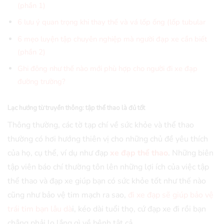
(phần 1)
6 lưu ý quan trọng khi thay thế và vá lốp ống (lốp tubular
6 mẹo luyện tập chuyên nghiệp mà người đạp xe cần biết
(phần 2)
Ghi đông như thế nào mới phù hợp cho người đi xe đạp
đường trường?
Lạc hướng từ truyền thông: tập thể thao là đủ tốt
Thông thường, các tờ tạp chí về sức khỏe và thể thao
thường có hơi hướng thiên vị cho những chủ đề yêu thích
của họ, cụ thể, ví dụ như đạp
xe đạp thể thao
. Những biên
tập viên báo chí thường tôn lên những lợi ích của việc tập
thể thao và đạp xe giúp bạn có sức khỏe tốt như thế nào
cũng như bảo vệ tim mạch ra sao,
đi xe đạp sẽ giúp bảo vệ
trái tim bạn lâu dà
i, kéo dài tuổi thọ, cứ đạp xe đi rồi bạn
chẳng phải lo lắng gì về bệnh tật cả.