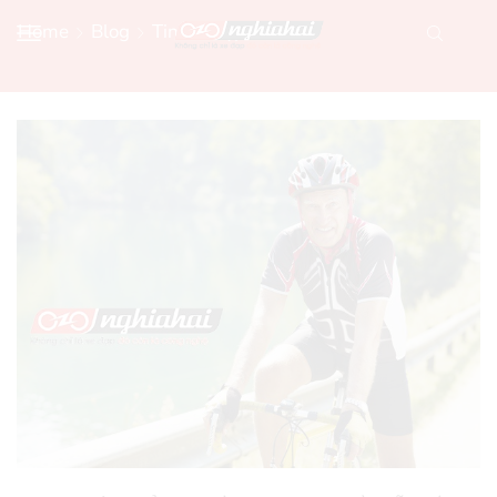
Home
Blog
Tin Xe Đạp Mới