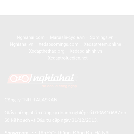
Nghiahai.com
–
Maruishi-cycle.vn
–
Somings.vn
–
Nghiahai.vn
–
Xedapsomings.com
–
Xedaptreem.online
–
Xedapthethao.org
–
Xedapdiahinh.vn
–
Xedaptrolucdien.net
Công ty TNHH ALASKAN.
Giấy chứng nhận đăng ký doanh nghiệp số 0106410687 do
Sở kế hoạch và Đầu tư cấp ngày 31/12/2013.
Showroom:
77 Tôn Đức Thắng, Đống Đa, Hà Nội.