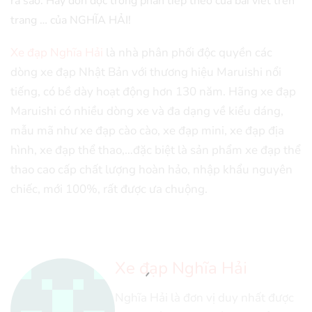
ra sao. Hãy đón đọc trong phần tiếp theo của bài viết trên
trang … của NGHĨA HẢI!
Xe đạp Nghĩa Hải
là nhà phân phối độc quyền các
dòng xe đạp Nhật Bản với thương hiệu Maruishi nổi
tiếng, có bề dày hoạt động hơn 130 năm. Hãng xe đạp
Maruishi có nhiều dòng xe và đa dạng về kiểu dáng,
mẫu mã như xe đạp cào cào, xe đạp mini, xe đạp địa
hình, xe đạp thể thao,…đặc biệt là sản phẩm xe đạp thể
thao cao cấp chất lượng hoàn hảo, nhập khẩu nguyên
chiếc, mới 100%, rất được ưa chuộng.
Xe đạp Nghĩa Hải
Nghĩa Hải là đơn vị duy nhất được