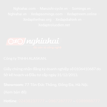
Nghiahai.com
–
Maruishi-cycle.vn
–
Somings.vn
–
Nghiahai.vn
–
Xedapsomings.com
–
Xedaptreem.online
–
Xedapthethao.org
–
Xedapdiahinh.vn
–
Xedaptrolucdien.net
Công ty TNHH ALASKAN.
Giấy chứng nhận đăng ký doanh nghiệp số 0106410687 do
Sở kế hoạch và Đầu tư cấp ngày 31/12/2013.
Showroom:
77 Tôn Đức Thắng, Đống Đa, Hà Nội.
(Xem bản đồ)
Hotline
:
02438237777
–
0967287777
–
0389988777