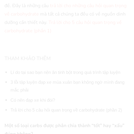
đề. Đây là những câu
trả lời cho những câu hỏi quan trọng
về carbohydrate
mà tất cả chúng ta đều có về nguồn dinh
dưỡng cần thiết này.
Trả lời cho 5 câu hỏi quan trọng về
carbohydrate (phần 1)
THAM KHẢO THÊM
Lí do tại sao bạn nên ăn tinh bột trong quá trình tập luyện
3 lỗi tập luyện đạp xe mùa xuân bạn không ngờ mình đang
mắc phải
Có nên đạp xe khi đói?
Trả lời cho 5 câu hỏi quan trọng về carbohydrate (phần 2)
Một số loại carbs được phân chia thành “tốt” hay “xấu”
đúng không?